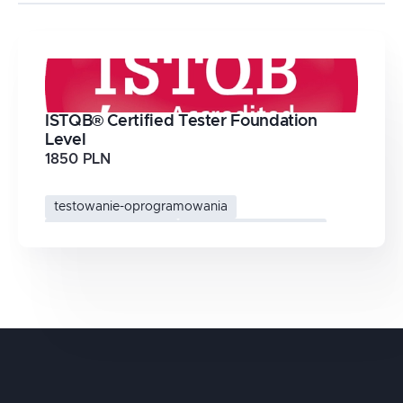
ISTQB® Certified Tester Foundation
Level
1850 PLN
testowanie-oprogramowania
certyfikacja-testera
istqb-foundation-level
qa-podstawy