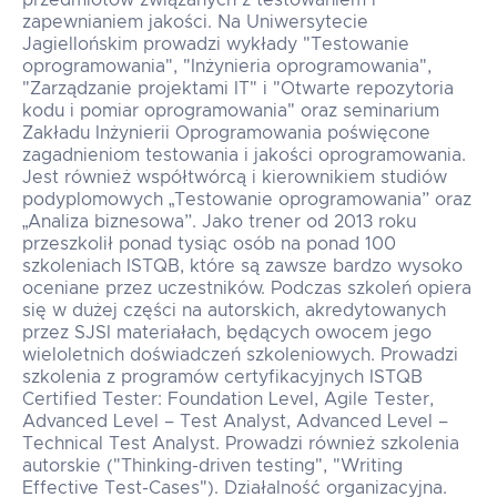
przedmiotów związanych z testowaniem i
zapewnianiem jakości. Na Uniwersytecie
Jagiellońskim prowadzi wykłady "Testowanie
oprogramowania", "Inżynieria oprogramowania",
"Zarządzanie projektami IT" i "Otwarte repozytoria
kodu i pomiar oprogramowania" oraz seminarium
Zakładu Inżynierii Oprogramowania poświęcone
zagadnieniom testowania i jakości oprogramowania.
Jest również współtwórcą i kierownikiem studiów
podyplomowych „Testowanie oprogramowania” oraz
„Analiza biznesowa”. Jako trener od 2013 roku
przeszkolił ponad tysiąc osób na ponad 100
szkoleniach ISTQB, które są zawsze bardzo wysoko
oceniane przez uczestników. Podczas szkoleń opiera
się w dużej części na autorskich, akredytowanych
przez SJSI materiałach, będących owocem jego
wieloletnich doświadczeń szkoleniowych. Prowadzi
szkolenia z programów certyfikacyjnych ISTQB
Certified Tester: Foundation Level, Agile Tester,
Advanced Level – Test Analyst, Advanced Level –
Technical Test Analyst. Prowadzi również szkolenia
autorskie ("Thinking-driven testing", "Writing
Effective Test-Cases"). Działalność organizacyjna.