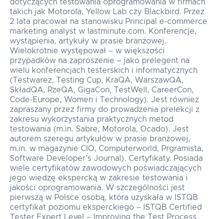
dotyczących testowania oprogramowania w firmach
takich jak Motorola, Yellow Lab czy Blackbird. Przez
2 lata pracował na stanowisku Principal e-commerce
marketing analyst w lastminute.com. Konferencje,
wystąpienia, artykuły w prasie branżowej.
Wielokrotnie występował – w większości
przypadków na zaproszenie – jako prelegent na
wielu konferencjach testerskich i informatycznych
(Testwarez, Testing Cup, KraQA, WarszawQA,
SkładQA, RzeQA, GigaCon, TestWell, CareerCon,
Code-Europe, Women i Technology). Jest również
zapraszany przez firmy do prowadzenia prelekcji z
zakresu wykorzystania praktycznych metod
testowania (m.in. Sabre, Motorola, Ocado). Jest
autorem szeregu artykułów w prasie branżowej,
m.in. w magazynie CIO, Computerworld, Prgramista,
Software Developer’s Journal). Certyfikaty. Posiada
wiele certyfikatów zawodowych poświadczających
jego wiedzę ekspercką w zakresie testowania i
jakości oprogramowania. W szczególności jest
pierwszą w Polsce osobą, która uzyskała w ISTQB
certyfikat poziomu eksperckiego – ISTQB Certified
Tester Expert Level – Improving the Test Process.