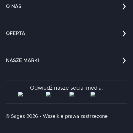
O NAS
Co nas wyróżnia?
Zespół
OFERTA
Kariera
Referencje
Edukacja
Dokumenty
Dla nauki
Blog
NASZE MARKI
Chatboty
Kontakt
Kodołamacz
Stacja.it
Odwiedź nasze social media:
Aidapta
AI & NLP Day
© Sages 2026 - Wszelkie prawa zastrzeżone