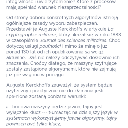
integralność i uwierzytelnienie? Które z procesów
mają spełniać warunek niezaprzeczalności?
Od strony doboru konkretnych algorytmów istnieją
ogólniejsze zasady wyboru zabezpieczeń.
Przedstawił je Auguste Kerckhoffs w artykule
La
cryptographie militaire
, który ukazał się w roku 1883
w czasopiśmie
Journal des sciences militaires
. Choć
dotyczą usługi
poufności
i mimo że minęło już
ponad 130 lat od ich opublikowania są wciąż
aktualne. Dziś nie należy odczytywać dosłownie ich
znaczenia. Choćby dlatego, że maszyny szyfrujące
zostały zastąpione algorytmami, które nie zajmują
już pół wagonu w pociągu.
Auguste Kerckhoffs zauważył, że system będzie
użyteczny i praktycznie nie do złamania jeśli
spełnione zostaną poniższe warunki:
budowa maszyny będzie jawna, tajny jest
wyłącznie klucz --- tłumacząc na dzisiejszy język
w
systemach wykorzystujemy jawne algorytmy, tajny
powinien być tylko klucz
,