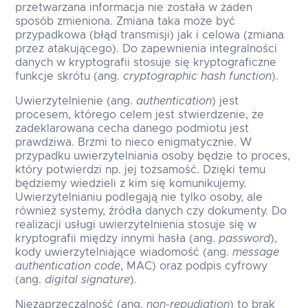
przetwarzana informacja nie została w żaden
sposób zmieniona. Zmiana taka może być
przypadkowa (błąd transmisji) jak i celowa (zmiana
przez atakującego). Do zapewnienia integralności
danych w kryptografii stosuje się kryptograficzne
funkcje skrótu (ang.
cryptographic hash function
).
Uwierzytelnienie (ang.
authentication
) jest
procesem, którego celem jest stwierdzenie, że
zadeklarowana cecha danego podmiotu jest
prawdziwa. Brzmi to nieco enigmatycznie. W
przypadku uwierzytelniania osoby będzie to proces,
który potwierdzi np. jej tożsamość. Dzięki temu
będziemy wiedzieli z kim się komunikujemy.
Uwierzytelnianiu podlegają nie tylko osoby, ale
również systemy, źródła danych czy dokumenty. Do
realizacji usługi uwierzytelnienia stosuje się w
kryptografii między innymi hasła (ang.
password
),
kody uwierzytelniające wiadomość (ang.
message
authentication code
, MAC) oraz podpis cyfrowy
(ang.
digital signature
).
Niezaprzeczalność (ang.
non-repudiation
) to brak