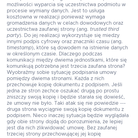
możliwości wyparcia się uczestnictwa podmiotu w
procesie wymiany danych. Jest to usługa
kosztowna w realizacji ponieważ wymaga
gromadzenia danych w celach dowodowych oraz
uczestnictwa zaufanej strony (ang.
trusted third
party
). Do jej realizacji wykorzystuje się miedzy
innymi podpis cyfrowy oraz znaczniki czasu (ang.
timestamp
), które są dowodem na istnienie danych
w określonym czasie. Dlaczego podczas
komunikacji między dwiema jednostkami, które się
komunikują potrzebna jest trzecia zaufana strona?
Wyobraźmy sobie sytuację podpisania umowy
pomiędzy dwiema stronami. Każda z nich
przechowuje kopię dokumentu z podpisem. Jeśli
jedna ze stron zechce oszukać drugą po prostu
zniszczy swoją kopię i będzie starała się dowieść,
że umowy nie było. Taki atak się nie powiedzie ---
druga strona wyciągnie swoją kopię dokumentu z
podpisem. Nieco inaczej sytuacja będzie wyglądała
gdy obie strony dojdą do porozumienia, że lepiej
jest dla nich zlikwidować umowę. Bez zaufanej
trzeciej strony przechowującej jej kopię