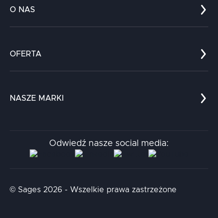
O NAS
Co nas wyróżnia?
Zespół
OFERTA
Kariera
Referencje
Edukacja
Dokumenty
Dla nauki
Blog
NASZE MARKI
Chatboty
Kontakt
Kodołamacz
Stacja.it
Odwiedź nasze social media:
Aidapta
AI & NLP Day
© Sages 2026 - Wszelkie prawa zastrzeżone