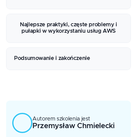
AWS Lex
AWS Polly
Identyfikacja celu
AWS Translate
Formowanie problemu
Najlepsze praktyki, częste problemy i
AWS Kendra
pułapki w wykorzystaniu usług AWS
Zbieranie danych
AWS Personalize
Procesowanie danych
AWS SageMaker
Trenowanie, dostosowanie, ewaluacja
Wdrożenie
Podsumowanie i zakończenie
Monitorowanie
Autorem szkolenia jest
Przemysław
Chmielecki