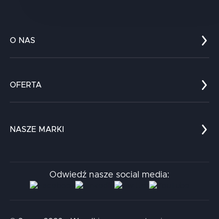
O NAS
Co nas wyróżnia?
Zespół
OFERTA
Kariera
Referencje
Edukacja
Dokumenty
Dla nauki
Blog
NASZE MARKI
Chatboty
Kontakt
Kodołamacz
Stacja.it
Odwiedź nasze social media:
Aidapta
AI & NLP Day