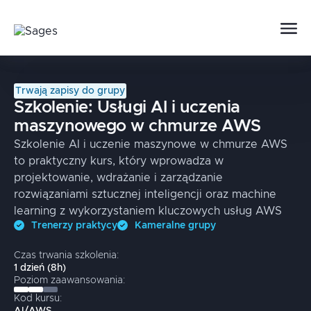
Trwają zapisy do grupy
Szkolenie:
Usługi AI i uczenia
maszynowego w chmurze AWS
Szkolenie AI i uczenie maszynowe w chmurze AWS
to praktyczny kurs, który wprowadza w
projektowanie, wdrażanie i zarządzanie
rozwiązaniami sztucznej inteligencji oraz machine
learning z wykorzystaniem kluczowych usług AWS
Trenerzy praktycy
Kameralne grupy
Czas trwania szkolenia:
1
dzień
(
8
h)
Poziom zaawansowania:
Kod kursu: