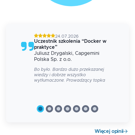
24.07.2026
g
Uczestnik szkolenia
“
Docker w
praktyce
”
Juliusz
Drygalski
, Capgemini
 na
Polska Sp. z o.o.
Bo było. Bardzo dużo przekazanej
wiedzy i dobrze wszystko
wytłumaczone. Prowadzący topka
Więcej opinii