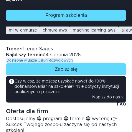
AI/AWS
Program
szkolenia
ml-w-chmurze
chmura-aws
machine-learning-aws
ai-aw
Trener
:
Trener-Sages
Najbliszy termin:
14 sierpnia 2026
Dostępne w Bazie Usług Rozwojowych
Zapisz się
Czy wiesz, że możesz uzyskać nawet do 100%
dofinansowania* na szkolenie? *Nie dotyczy instytucji
publicznych np. uczelni
Napisz do nas »
FAQ
Oferta dla firm
Dostosujemy 🔵 program 🔵 termin 🔵 wycenę 👉
Sukces Twojego zespołu zaczyna się od naszych
szkoleń!