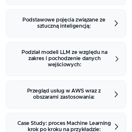
Podstawowe pojęcia związane ze
sztuczną inteligencją:
uczenie głębokie
sieci neuronowe
Podział modeli LLM ze względu na
uczenie maszynowe
zakres i pochodzenie danych
wejściowych:
sztuczna inteligencja
generatywna sztuczna inteligencja
LLM ogólne
Fine-Tuned specjalistyczne
Przegląd usług w AWS wraz z
RAG
obszarami zastosowania:
AWS Recognition
AWS Comprehend
Case Study: proces Machine Learning
AWS Textract
krok po kroku na przykładzie: