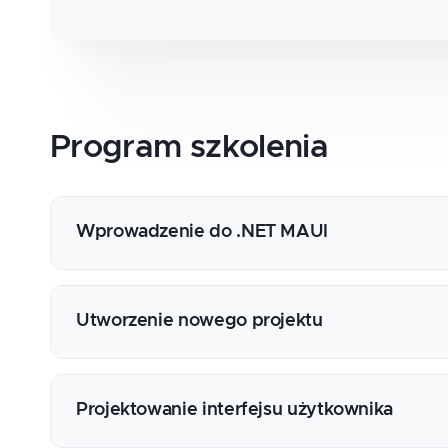
Program
szkolenia
Wprowadzenie do .NET MAUI
Przygotowanie środowiska programistyczne
Konfiguracja emulatora
Utworzenie nowego projektu
Tworzenie nowego projektu za pomocą linii 
Tworzenie nowego projektu za pomocą Visua
Projektowanie interfejsu użytkownika
Obsługa emulatora