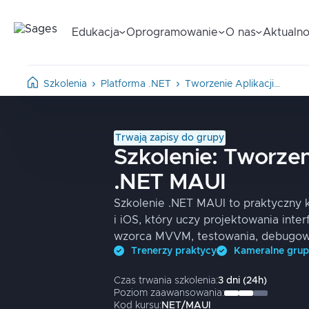
Edukacja
Oprogramowanie
O nas
Aktualno
Szkolenia
Platforma .NET
Tworzenie Aplikacji…
Trwają zapisy do grupy
Szkolenie:
Tworzen
.NET MAUI
Szkolenie .NET MAUI to praktyczny 
i iOS, który uczy projektowania inte
wzorca MVVM, testowania, debugowan
Trenerzy praktycy
Kameralne gru
Czas trwania szkolenia:
3
dni
(
24
h)
Poziom zaawansowania:
Kod kursu:
NET/MAUI