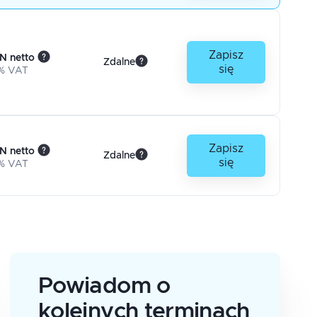
Zapisz
N netto
Zdalne
się
% VAT
Zapisz
N netto
Zdalne
się
% VAT
Powiadom o
kolejnych terminach