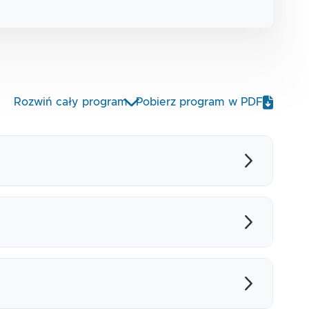
Rozwiń cały program
Pobierz program w PDF
go
poleceń
l Studio