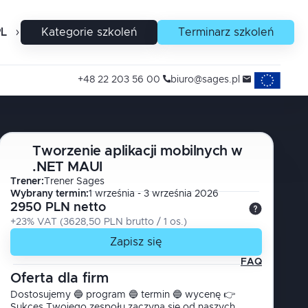
PL
EN
Kategorie szkoleń
Terminarz szkoleń
Projekty uni
+48 22 203 56 00
biuro@sages.pl
Tworzenie aplikacji mobilnych w
.NET MAUI
Trener
:
Trener Sages
Wybrany termin:
1 września - 3 września 2026
2950 PLN netto
+23% VAT
(
3628,50 PLN brutto
/ 1
os.
)
Zapisz się
FAQ
Oferta dla firm
Dostosujemy 🔵 program 🔵 termin 🔵 wycenę 👉
Sukces Twojego zespołu zaczyna się od naszych