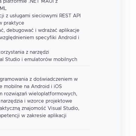
na platformie .NET MAUI z
AML
acji z usługami sieciowymi REST API
w praktyce
ać, debugować i wdrażać aplikacje
uwzględnieniem specyfiki Android i
orzystania z narzędzi
ual Studio i emulatorów mobilnych
rogramowania z doświadczeniem w
je mobilne na Android i iOS
m rozwiązań wieloplatformowych,
narzędzia i wzorce projektowe
raktyczną znajomość Visual Studio,
tencji w zakresie aplikacji