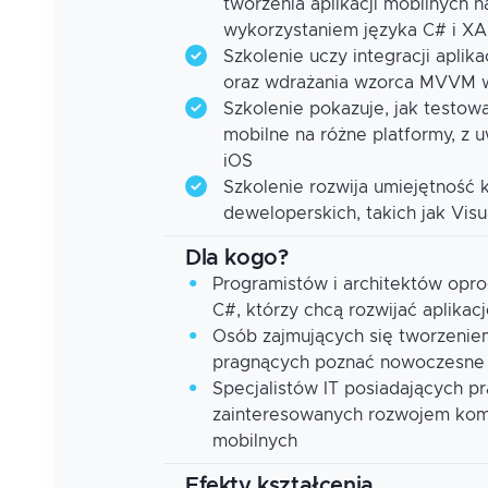
tworzenia aplikacji mobilnych 
wykorzystaniem języka C# i X
Szkolenie uczy integracji aplik
oraz wdrażania wzorca MVVM 
Szkolenie pokazuje, jak testow
mobilne na różne platformy, z 
iOS
Szkolenie rozwija umiejętność k
deweloperskich, takich jak Vis
Dla kogo?
Programistów i architektów op
C#, którzy chcą rozwijać aplikac
Osób zajmujących się tworzenie
pragnących poznać nowoczesne 
Specjalistów IT posiadających p
zainteresowanych rozwojem kompe
mobilnych
Efekty kształcenia