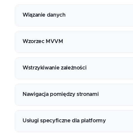
Składnia XAML
Tworzenie widoku
Wiązanie danych
Tworzenie układu
Wyświetlanie informacji
Kontekst danych
Edycja danych
Interfejs INotifyPropertyChanged
Wzorzec MVVM
Wyświetlanie kolekcji
Wyświetlanie obrazów
Obsługa przycisków
Wzorzec projektowy Komenda (Command)
Obsługa gestów
Zastosowanie biblioteki MVVM Community To
Wstrzykiwanie zależności
Generowanie kodu
Wymiana komunikatów pomiędzy modułami
Rejestrowanie usług
Wstrzykiwanie poprzez konstruktor
Nawigacja pomiędzy stronami
Wywoływanie usług sieciowych REST API
Routing
Przekazywanie parametrów
Usługi specyficzne dla platformy