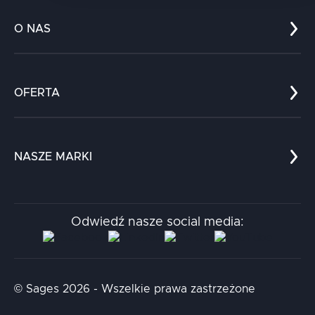
O NAS
Co nas wyróżnia?
Zespół
OFERTA
Kariera
Referencje
Edukacja
Dokumenty
Dla nauki
Blog
NASZE MARKI
Chatboty
Kontakt
Kodołamacz
Stacja.it
Odwiedź nasze social media:
Aidapta
AI & NLP Day
© Sages 2026 - Wszelkie prawa zastrzeżone