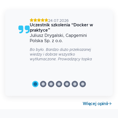
24.07.2026
g
Uczestnik szkolenia
“
Docker w
praktyce
”
Juliusz
Drygalski
, Capgemini
 na
Polska Sp. z o.o.
Bo było. Bardzo dużo przekazanej
wiedzy i dobrze wszystko
wytłumaczone. Prowadzący topka
Więcej opinii