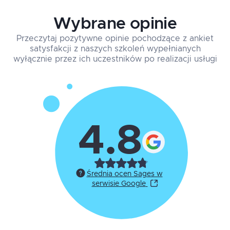
mail
robotami i procesami
Praca z API i zewnętrznymi bazami danych
Wybrane opinie
Zrozumienie i implementacja zdolności
Wykorzystanie elementów sztucznej
obsługi błędów i wyjątków
Przeczytaj pozytywne opinie pochodzące z ankiet
inteligencji (AI) w tworzonych
Przegląd i zrozumienie logów i
satysfakcji z naszych szkoleń wypełnianych
rozwiązaniach na przykładzie integracji z
wyłącznie przez ich uczestników po realizacji usługi
raportowania
ChatGPT
Najlepsze praktyki dla RPA Developers:
zasady projektowania, standardy
nazewnictwa, dokumentacja
Podstawy testowania automatyzacji
4.8
Średnia ocen Sages w
serwisie Google