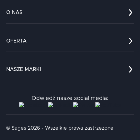
O NAS
Co nas wyróżnia?
Zespół
OFERTA
Kariera
Referencje
Edukacja
Dokumenty
Dla nauki
Blog
NASZE MARKI
Chatboty
Kontakt
Kodołamacz
Stacja.it
Odwiedź nasze social media:
Aidapta
AI & NLP Day
© Sages 2026 - Wszelkie prawa zastrzeżone