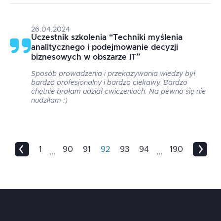
26.04.2024
Uczestnik szkolenia
“
Techniki myślenia
analitycznego i podejmowanie decyzji
biznesowych w obszarze IT
”
Sposób prowadzenia i przekazywania wiedzy był
bardzo profesjonalny i bardzo ciekawy. Bardzo
chętnie brałam udział cwiczeniach. Na pewno się nie
nudziłam :)
1
90
91
92
93
94
190
...
...