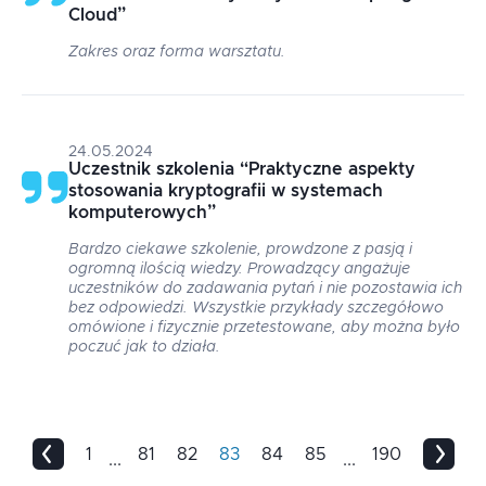
Cloud
”
Zakres oraz forma warsztatu.
24.05.2024
Uczestnik szkolenia
“
Praktyczne aspekty
stosowania kryptografii w systemach
komputerowych
”
Bardzo ciekawe szkolenie, prowdzone z pasją i
ogromną ilością wiedzy. Prowadzący angażuje
uczestników do zadawania pytań i nie pozostawia ich
bez odpowiedzi. Wszystkie przykłady szczegółowo
omówione i fizycznie przetestowane, aby można było
poczuć jak to działa.
1
81
82
83
84
85
190
...
...