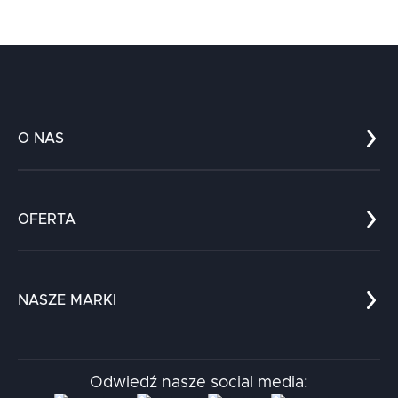
O NAS
Co nas wyróżnia?
Zespół
OFERTA
Kariera
Referencje
Edukacja
Dokumenty
Dla nauki
Blog
NASZE MARKI
Chatboty
Kontakt
Kodołamacz
Stacja.it
Odwiedź nasze social media:
Aidapta