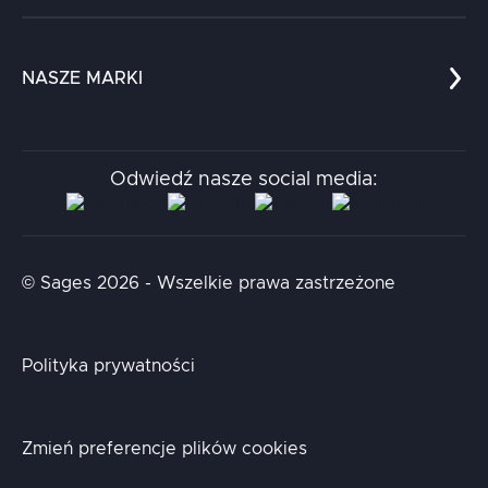
Referencje
Edukacja
Dokumenty
Dla nauki
Blog
NASZE MARKI
Chatboty
Kontakt
Kodołamacz
Stacja.it
Odwiedź nasze social media:
Aidapta
AI & NLP Day
© Sages 2026 - Wszelkie prawa zastrzeżone
Polityka prywatności
Zmień preferencje plików cookies