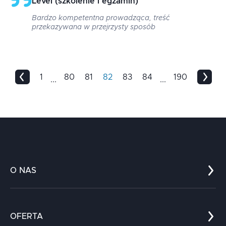
Level (szkolenie i egzamin)
”
Bardzo kompetentna prowadząca, treść
przekazywana w przejrzysty sposób
1
80
81
82
83
84
190
...
...
O NAS
Co nas wyróżnia?
Zespół
OFERTA
Kariera