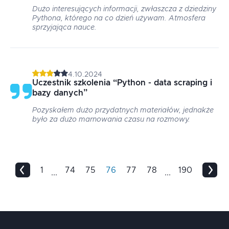
Dużo interesujących informacji, zwłaszcza z dziedziny
Pythona, którego na co dzień używam. Atmosfera
sprzyjająca nauce.
4.10.2024
Uczestnik szkolenia
“
Python - data scraping i
bazy danych
”
Pozyskałem dużo przydatnych materiałów, jednakże
było za dużo marnowania czasu na rozmowy.
1
74
75
76
77
78
190
...
...