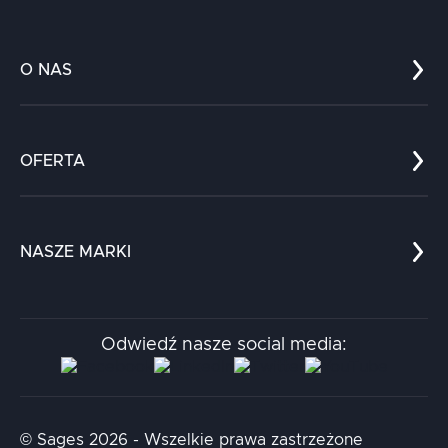
O NAS
Co nas wyróżnia?
Zespół
OFERTA
Kariera
Referencje
Edukacja
Dokumenty
Dla nauki
Blog
NASZE MARKI
Chatboty
Kontakt
Kodołamacz
Stacja.it
Odwiedź nasze social media:
Aidapta
AI & NLP Day
© Sages 2026 - Wszelkie prawa zastrzeżone