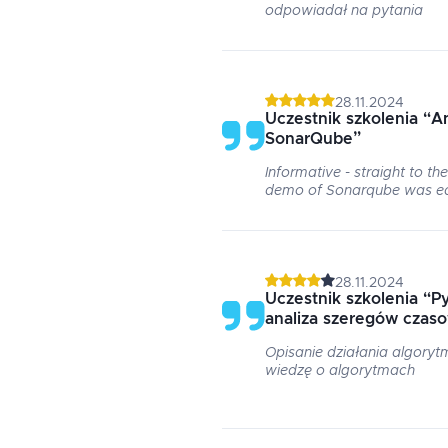
odpowiadał na pytania
28.11.2024
Uczestnik szkolenia
“
A
SonarQube
”
Informative - straight to th
demo of Sonarqube was eas
28.11.2024
Uczestnik szkolenia
“
Py
analiza szeregów czas
Opisanie działania algory
wiedzę o algorytmach