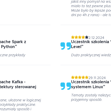
jakiś inny pomysł na ws
miało to też pewne plus
Może było by lepsze pod
dni po 4h z rana) - ale 
2.12.2024
pache Spark z
Uczestnik szkolenia
 Python
”
Level
”
czne przykłady
Dużo praktycznej wiedz
29.11.2024
pache Kafka -
Uczestnik szkolenia
tektury sterowanej
systemem Linux
”
Tematy zostały należyci
przyjemny sposób.
ane, ułożone w logicznej
przykłady praktyczne.
rozumiały sposób i