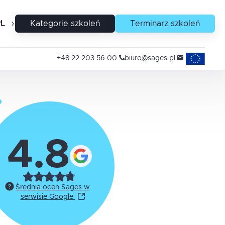
PL
EN
Kategorie szkoleń
Terminarz szkoleń
Projekty uni
+48 22 203 56 00
biuro@sages.pl
4.8
Średnia ocen Sages w
serwisie Google