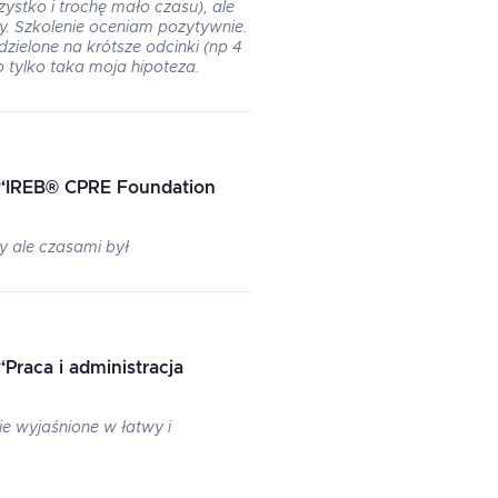
zystko i trochę mało czasu), ale
y. Szkolenie oceniam pozytywnie.
zielone na krótsze odcinki (np 4
to tylko taka moja hipoteza.
“
IREB® CPRE Foundation
y ale czasami był
“
Praca i administracja
e wyjaśnione w łatwy i