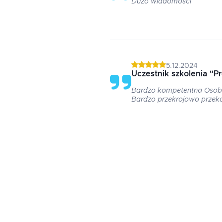
Dużo wiadomości
5.12.2024
Uczestnik szkolenia
“
Pr
Bardzo kompetentna Osob
Bardzo przekrojowo przek