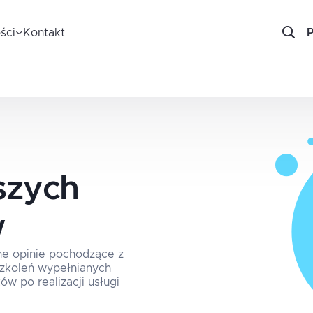
ści
Kontakt
szych
w
ne opinie pochodzące z
 szkoleń wypełnianych
ów po realizacji usługi