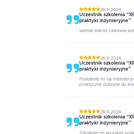
26.11.2024
Uczestnik szkolenia
“
XP
praktyki inżynieryjne
”
szeroki zakres ciekawie p
26.11.2024
Uczestnik szkolenia
“
XP
praktyki inżynieryjne
”
Podobała mi się metoda pr
praktyczne dobrane do ko
26.11.2024
Uczestnik szkolenia
“
XP
praktyki inżynieryjne
”
Szkolenie na wysokim pozi