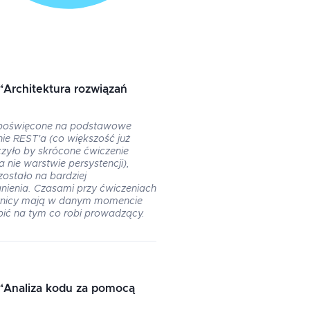
“
Architektura rozwiązań
 poświęcone na podstawowe
ie REST'a (co większość już
czyło by skrócone ćwiczenie
 nie warstwie persystencji),
ostało na bardziej
enia. Czasami przy ćwiczeniach
tnicy mają w danym momencie
pić na tym co robi prowadzący.
“
Analiza kodu za pomocą