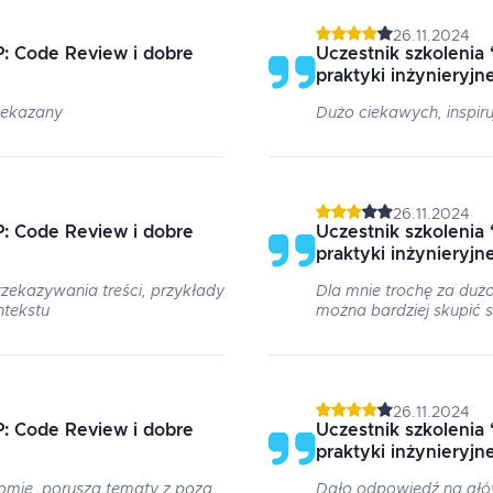
26.11.2024
: Code Review i dobre
Uczestnik szkolenia
praktyki inżynieryjn
rzekazany
Dużo ciekawych, inspiru
26.11.2024
: Code Review i dobre
Uczestnik szkolenia
praktyki inżynieryjn
zekazywania treści, przykłady
Dla mnie trochę za dużo
ntekstu
można bardziej skupić s
26.11.2024
: Code Review i dobre
Uczestnik szkolenia
praktyki inżynieryjn
omie, porusza tematy z poza
Dało odpowiedź na głó