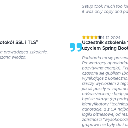
Setup took much too long
it was only copy and pa
4.12.2024
otokół SSL i TLS
”
Uczestnik szkolenia
użyciem Spring Boo
a prowadząca szkolenie.
azana wiedza.
Podobała mi się prezen
Prowadzący opowiadał
pozytywna energia). Pr
czasami się gubiłem (b
wynikające z koniecznoś
rzeczy wyniosłem z tego
jakoś poszły w zapomni
odświeżeniem) i będę p
będzie okazja (np podej
identyfikatory "technic
adnotacje, a z CA najb
logiki biznesowej od res
zależności "wysokopozi
grupowe nie były do k