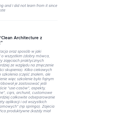
 and I did not learn from it since
ste
“
Clean Architecture z
t
”
tacja oraz sposób w jaki
 o wszystkim (dobry mówca,
zy zajęciach praktycznych
ardziej ze względu na zmęczenie
ci skupienia). Kilka ciekawych
 szkolenia (część znałem, ale
enie więc szkolenie było fajnym
róbował je zastosować jeśli
ście "use-casów", aspekty,
zne", cqrs, archunit, customowe
ardziej całkowite odseparowanie
zty aplikacji i od wszystkich
omowych" (np springa). Zajecia
ońca produktywne (każdy miał