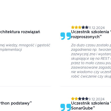
11.12.2024
chitektura rozwiązań
Uczestnik szkolenia
rozproszonych
”
nej wiedzy, mnogość i gęstość
Za dużo czasu zostało
implementacji
zagadnienia np. tworzen
zazwyczaj zna i wystar
skupiające się na REST a
przez to mało czasu poz
zaawansowane zagadani
nie wiadomo czy uczes
robić ćwiczenie czy sku
9.12.2024
ython podstawy
”
Uczestnik szkolenia
SonarQube
”