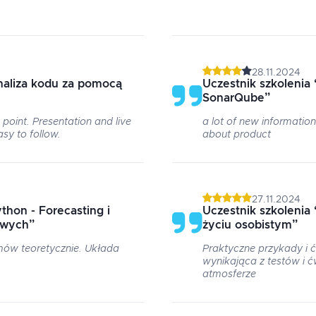
28.11.2024
naliza kodu za pomocą
Uczestnik szkolenia
SonarQube
”
e point. Presentation and live
a lot of new information
y to follow.
about product
27.11.2024
thon - Forecasting i
Uczestnik szkolenia
owych
”
życiu osobistym
”
tmów teoretycznie. Układa
Praktyczne przykady i ć
wynikająca z testów i 
atmosferze