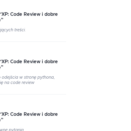
“
XP: Code Review i dobre
e
”
jących treści.
“
XP: Code Review i dobre
e
”
 odejścia w stronę pythona,
ię na code review
“
XP: Code Review i dobre
e
”
wne pytania