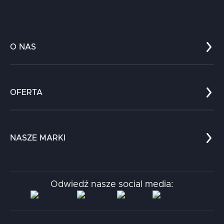
O NAS
Co nas wyróżnia?
Zespół
OFERTA
Kariera
Referencje
Edukacja
Dokumenty
Dla nauki
Blog
NASZE MARKI
Chatboty
Kontakt
Kodołamacz
Stacja.it
Odwiedź nasze social media:
Aidapta
AI & NLP Day