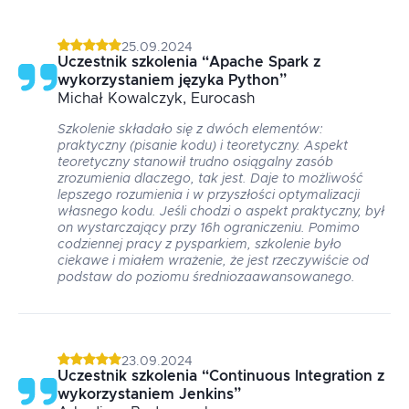
25.09.2024
Uczestnik szkolenia
“
Apache Spark z
wykorzystaniem języka Python
”
Michał
Kowalczyk
, Eurocash
Szkolenie składało się z dwóch elementów:
praktyczny (pisanie kodu) i teoretyczny. Aspekt
teoretyczny stanowił trudno osiągalny zasób
zrozumienia dlaczego, tak jest. Daje to możliwość
lepszego rozumienia i w przyszłości optymalizacji
własnego kodu. Jeśli chodzi o aspekt praktyczny, był
on wystarczający przy 16h ograniczeniu. Pomimo
codziennej pracy z pysparkiem, szkolenie było
ciekawe i miałem wrażenie, że jest rzeczywiście od
podstaw do poziomu średniozaawansowanego.
23.09.2024
Uczestnik szkolenia
“
Continuous Integration z
wykorzystaniem Jenkins
”