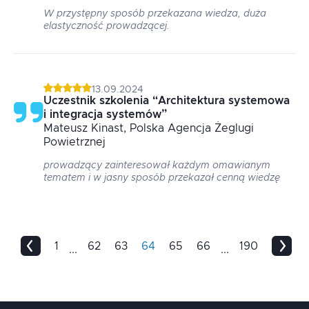
W przystępny sposób przekazana wiedza, duża
elastyczność prowadzącej.
13.09.2024
Uczestnik szkolenia
“
Architektura systemowa
i integracja systemów
”
Mateusz
Kinast
, Polska Agencja Żeglugi
Powietrznej
prowadzący zainteresował każdym omawianym
tematem i w jasny sposób przekazał cenną wiedzę
1
62
63
64
65
66
190
...
...