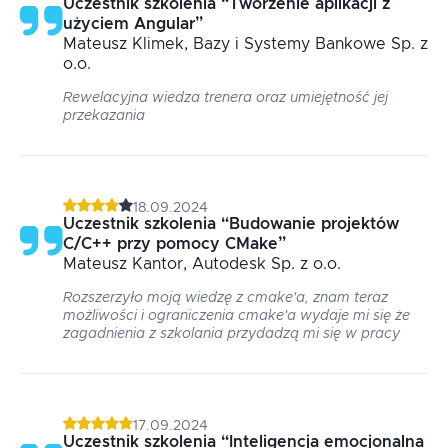
Uczestnik szkolenia
“
Tworzenie aplikacji z
użyciem Angular
”
Mateusz
Klimek
, Bazy i Systemy Bankowe Sp. z
o.o.
Rewelacyjna wiedza trenera oraz umiejętność jej
przekazania
18.09.2024
Uczestnik szkolenia
“
Budowanie projektów
C/C++ przy pomocy CMake
”
Mateusz
Kantor
, Autodesk Sp. z o.o.
Rozszerzyło moją wiedzę z cmake'a, znam teraz
możliwości i ograniczenia cmake'a wydaje mi się że
zagadnienia z szkolania przydadzą mi się w pracy
17.09.2024
Uczestnik szkolenia
“
Inteligencja emocjonalna