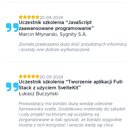
20.09.2024
Uczestnik szkolenia
“
JavaScript
zaawansowane programowanie
”
Marcin
Młynarski
, Sygnity S.A.
Została przekazana duża ilość przydatnych informacji
i zostały one dobrze wytłumaczone
20.09.2024
Uczestnik szkolenia
“
Tworzenie aplikacji Full-
Stack z użyciem SvelteKit
”
Łukasz
Buczyński
Prowadzący ma bardzo duzą wiedzę odnośnie
farmeworka svelte. Dodatkowo materaiły do szkoleń
i cały projekt na ktorym się uczyliśmy są
zorganizowane w taki sposob, ze bardzo wygodnie
można z nich korzystać i wracac kiedy się chce.