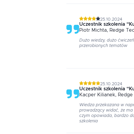
25.10.2024
Uczestnik szkolenia
“
K
Piotr
Michta
, Redge Tec
Dużo wiedzy, dużo ćwiczeń
przerobionych tematów
25.10.2024
Uczestnik szkolenia
“
K
Kacper
Kilianek
, Redge 
Wiedza przekazana w napr
prowadzący widać, że ma d
czym opowiada, bardzo do
szkolenia