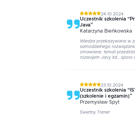
24.10.2024
Uczestnik szkolenia
“
P
Java
”
Katarzyna
Bieńkowska
Wiedza przekazywana w zr
samodzielnego rozwiązania,
omawiane, temat przedsta
rozwojem Javy itd., sporo
23.10.2024
Uczestnik szkolenia
“
IS
(szkolenie i egzamin)
”
Przemysław
Spyt
Świetny Trener