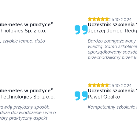
25.10.2024
ubernetes w praktyce
”
Uczestnik szkolenia
hnologies Sp. z o.o.
Jędrzej
Joniec
, Redg
, szybkie tempo, dużo
Bardzo zaangażowany 
wiedzą. Samo szkoleni
uporządkowany sposób,
przechodziliśmy przez k
25.10.2024
ubernetes w praktyce
”
Uczestnik szkolenia
Technologies Sp. z o.o.
Pawel
Opalko
awdę przyjazny sposób,
Kompetentny szkolenio
uże doświadczenie i wie o
bry praktyczny aspekt