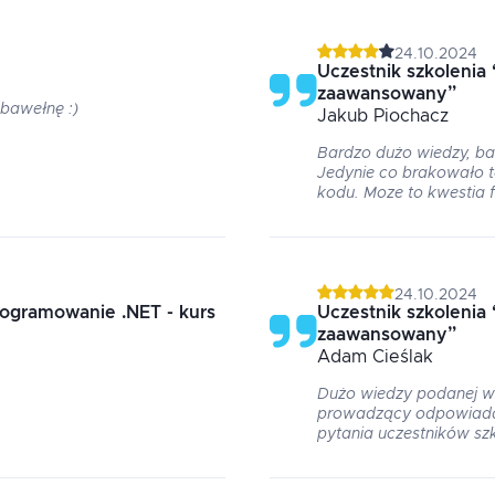
24.10.2024
Uczestnik szkolenia
zaawansowany
”
 bawełnę :)
Jakub
Piochacz
Bardzo dużo wiedzy, b
Jedynie co brakowało t
kodu. Moze to kwestia 
24.10.2024
ogramowanie .NET - kurs
Uczestnik szkolenia
zaawansowany
”
Adam
Cieślak
Dużo wiedzy podanej w
prowadzący odpowiadał
pytania uczestników szk