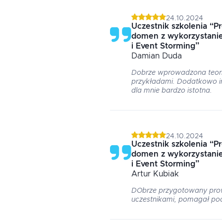
24.10.2024
Uczestnik szkolenia
“
Pr
domen z wykorzystani
i Event Storming
”
Damian
Duda
Dobrze wprowadzona teori
przykładami. Dodatkowo i
dla mnie bardzo istotna.
24.10.2024
Uczestnik szkolenia
“
Pr
domen z wykorzystani
i Event Storming
”
Artur
Kubiak
DObrze przygotowany prow
uczestnikami, pomagał po