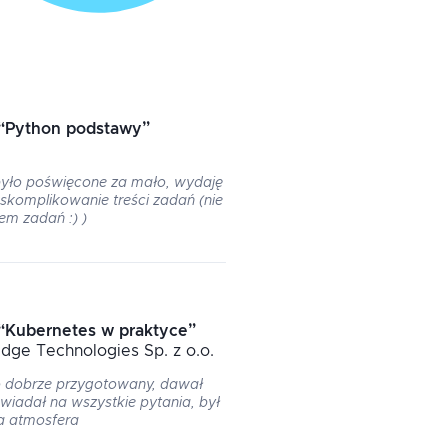
“
Python podstawy
”
yło poświęcone za mało, wydaję
 skomplikowanie treści zadań (nie
em zadań :) )
“
Kubernetes w praktyce
”
edge Technologies Sp. z o.o.
 dobrze przygotowany, dawał
wiadał na wszystkie pytania, był
na atmosfera