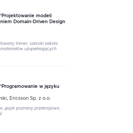
“
Projektowanie modeli
niem Domain-Driven Design
wany trener; szeroki zakres
d materiałów uzupełniających
“
Programowanie w języku
ski
, Ericsson Sp. z o.o.
, język poznany przekrojowo,
i