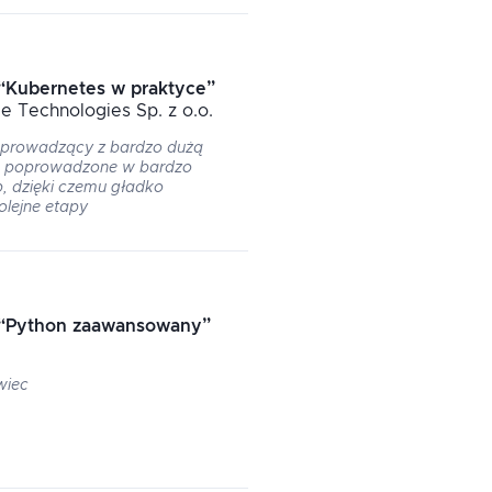
“
Kubernetes w praktyce
”
e Technologies Sp. z o.o.
prowadzący z bardzo dużą
e poprowadzone w bardzo
 dzięki czemu gładko
olejne etapy
“
Python zaawansowany
”
wiec