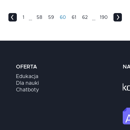
1
58
59
60
61
62
190
...
...
OFERTA
NA
Edukacja
Dla nauki
Chatboty