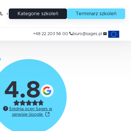
PL
EN
Kategorie szkoleń
Terminarz szkoleń
Projekty uni
+48 22 203 56 00
biuro@sages.pl
4.8
Średnia ocen Sages w
serwisie Google