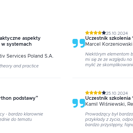
25.10.2024
raktyczne aspekty
Uczestnik szkolenia
i w systemach
Marcel
Korzeniowski
Niektórym elementom b
tiv Services Poland S.A.
mi się że ze względu na
mylić ze skomplikowani
theory and practice
25.10.2024
ython podstawy
”
Uczestnik szkolenia
Kamil
Wiśniewski
, R
cy - bardzo klarownie
Prowadzący był bardzo
ednie do tematu
przykłady z życia, odpo
bardzo przystępny, faj