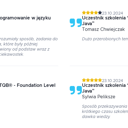
23.10.2024
rogramowanie w języku
Uczestnik szkolenia
Java
”
Tomasz
Chwiejczak
ozumiały sposób, zadania do
Dużo przerobionych t
 które były później
wiony od podstaw wraz z
 ciekawostek.
23.10.2024
TQB® - Foundation Level
Uczestnik szkolenia
Java
”
Sylwia
Peliksze
Sposób przekazywania i
krótkiego czasu szkole
dawka wiedzy.