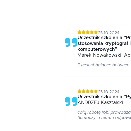
25.10.2024
Uczestnik szkolenia
“
P
stosowania kryptografi
komputerowych
”
Marek
Nowakowski
, Ap
Excelent balance between 
25.10.2024
Uczestnik szkolenia
“
P
ANDRZEJ
Kasztalski
całą robotę robi prowadza
tłumaczy, a tempo odpowi