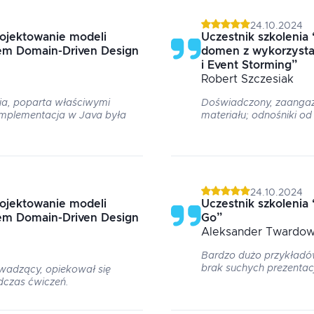
24.10.2024
ojektowanie modeli
Uczestnik szkolenia
em Domain-Driven Design
domen z wykorzysta
i Event Storming
”
Robert
Szczesiak
a, poparta właściwymi
Doświadczony, zaangażo
mplementacja w Java była
materiału; odnośniki o
24.10.2024
ojektowanie modeli
Uczestnik szkolenia
em Domain-Driven Design
Go
”
Aleksander
Twardow
Bardzo dużo przykładów
brak suchych prezentacj
adzący, opiekował się
dczas ćwiczeń.