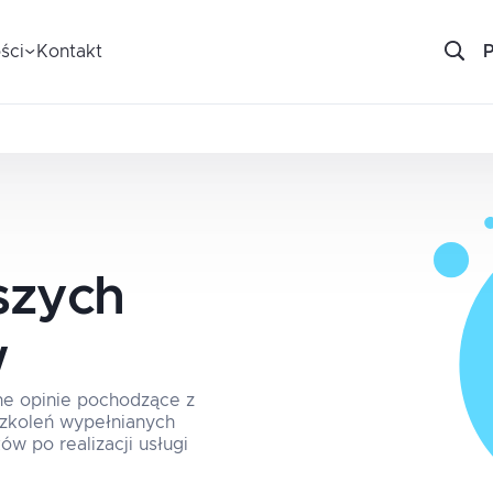
ści
Kontakt
szych
w
ne opinie pochodzące z
 szkoleń wypełnianych
ów po realizacji usługi