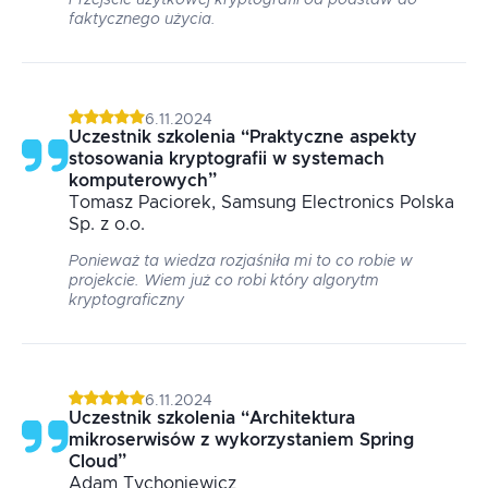
Przejście użytkowej kryptografii od podstaw do
faktycznego użycia.
6.11.2024
Uczestnik szkolenia
“
Praktyczne aspekty
stosowania kryptografii w systemach
komputerowych
”
Tomasz
Paciorek
, Samsung Electronics Polska
Sp. z o.o.
Ponieważ ta wiedza rozjaśniła mi to co robie w
projekcie. Wiem już co robi który algorytm
kryptograficzny
6.11.2024
Uczestnik szkolenia
“
Architektura
mikroserwisów z wykorzystaniem Spring
Cloud
”
Adam
Tychoniewicz