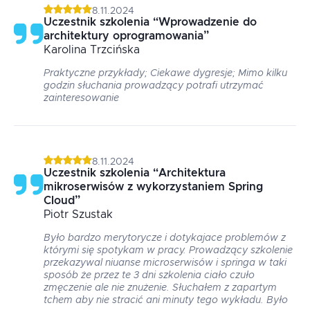
8.11.2024
Uczestnik szkolenia
“
Wprowadzenie do
architektury oprogramowania
”
Karolina
Trzcińska
Praktyczne przykłady; Ciekawe dygresje; Mimo kilku
godzin słuchania prowadzący potrafi utrzymać
zainteresowanie
8.11.2024
Uczestnik szkolenia
“
Architektura
mikroserwisów z wykorzystaniem Spring
Cloud
”
Piotr
Szustak
Było bardzo merytorycze i dotykajace problemów z
którymi się spotykam w pracy. Prowadzący szkolenie
przekazywal niuanse microserwisów i springa w taki
sposób że przez te 3 dni szkolenia ciało czuło
zmęczenie ale nie znużenie. Słuchałem z zapartym
tchem aby nie stracić ani minuty tego wykładu. Było