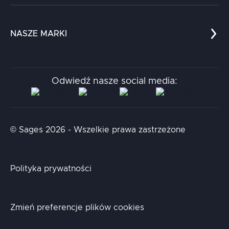
Referencje
Edukacja
Dokumenty
Dla nauki
Blog
NASZE MARKI
Chatboty
Kontakt
Kodołamacz
Stacja.it
Odwiedź nasze social media:
Aidapta
AI & NLP Day
© Sages 2026 - Wszelkie prawa zastrzeżone
Polityka prywatności
Zmień preferencje plików cookies