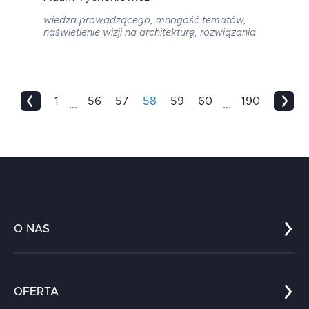
wiedza prowadzącego, mnogość tematów,
naświetlenie wizji na architekturę, rozwiązania
1
56
57
58
59
60
190
...
...
O NAS
Co nas wyróżnia?
Zespół
OFERTA
Kariera