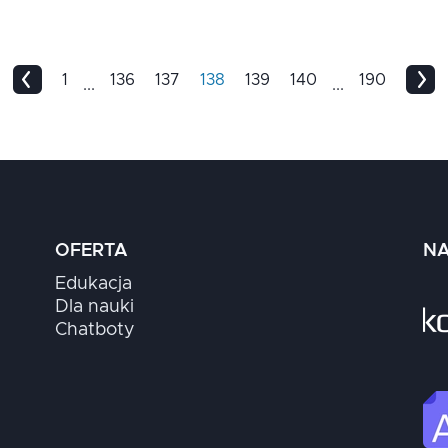
1
136
137
138
139
140
190
...
...
OFERTA
NA
Edukacja
Dla nauki
Chatboty