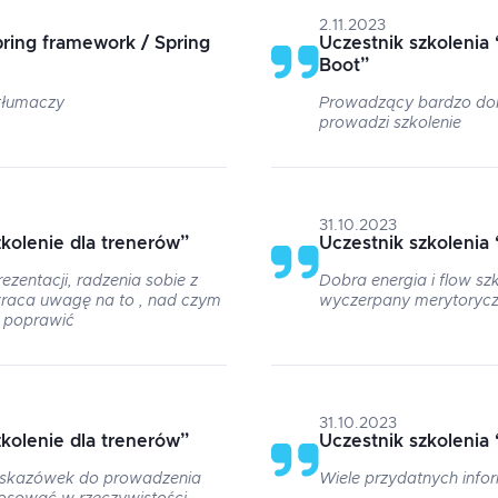
2.11.2023
ring framework / Spring
Uczestnik szkolenia
Boot
”
tłumaczy
Prowadzący bardzo dob
prowadzi szkolenie
31.10.2023
kolenie dla trenerów
”
Uczestnik szkolenia
ezentacji, radzenia sobie z
Dobra energia i flow sz
wraca uwagę na to , nad czym
wyczerpany merytorycz
 poprawić
31.10.2023
kolenie dla trenerów
”
Uczestnik szkolenia
wskazówek do prowadzenia
Wiele przydatnych infor