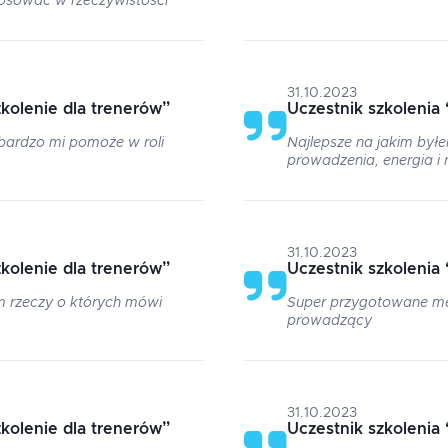
tosować w rzeczywistości
31.10.2023
kolenie dla trenerów
”
Uczestnik szkolenia
 bardzo mi pomoże w roli
Najlepsze na jakim był
prowadzenia, energia i 
31.10.2023
kolenie dla trenerów
”
Uczestnik szkolenia
em rzeczy o których mówi
Super przygotowane me
prowadzący
31.10.2023
kolenie dla trenerów
”
Uczestnik szkolenia