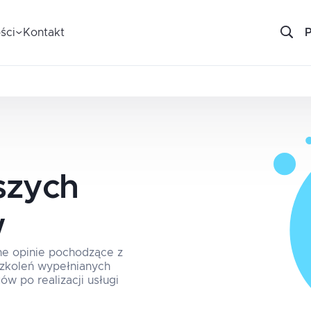
ści
Kontakt
szych
w
ne opinie pochodzące z
 szkoleń wypełnianych
ów po realizacji usługi