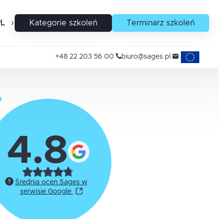
PL
EN
Kategorie szkoleń
Terminarz szkoleń
Projekty uni
+48 22 203 56 00
biuro@sages.pl
4.8
Średnia ocen Sages w
serwisie Google