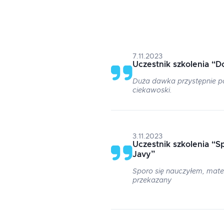
7.11.2023
Uczestnik szkolenia
“
D
Duża dawka przystępnie po
ciekawoski.
3.11.2023
Uczestnik szkolenia
“
S
Javy
”
Sporo się nauczyłem, mater
przekazany