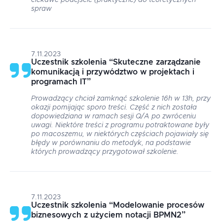
ciekawe podejście (praktyczne) do teoretycznych
spraw
7.11.2023
Uczestnik szkolenia
“
Skuteczne zarządzanie
komunikacją i przywództwo w projektach i
programach IT
”
Prowadzący chciał zamknąć szkolenie 16h w 13h, przy
okazji pomijając sporo treści. Część z nich została
dopowiedziana w ramach sesji Q/A po zwróceniu
uwagi. Niektóre treści z programu potraktowane były
po macoszemu, w niektórych częściach pojawiały się
błędy w porównaniu do metodyk, na podstawie
których prowadzący przygotował szkolenie.
7.11.2023
Uczestnik szkolenia
“
Modelowanie procesów
biznesowych z użyciem notacji BPMN2
”