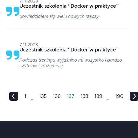
7.11.2023
Uczestnik szkolenia
“
Docker w praktyce
”
dowiedziałem się wielu nowych rzeczy
7.11.2023
Uczestnik szkolenia
“
Docker w praktyce
”
Podczas treningu wyjaśnino mi wszystko i bardzo
czytelnie i zrozumiale
1
135
136
137
138
139
190
...
...