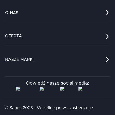
O NAS
Co nas wyróżnia?
Zespół
OFERTA
Kariera
Referencje
Edukacja
Dokumenty
Dla nauki
Blog
NASZE MARKI
Chatboty
Kontakt
Kodołamacz
Stacja.it
Odwiedź nasze social media:
Aidapta
AI & NLP Day
© Sages 2026 - Wszelkie prawa zastrzeżone