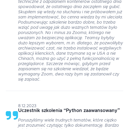
techniczne z odpalaniem kontenerów ostatniego dnia
spowodował, że ostatniego dnia zacząłem się gubić.
Skupiłem się wtedy na słuchaniu i nie próbowałem już
sam implementować, bo cenna wiedza by mi uleciała.
Podsumowując szkolenie bardzo dobre, bo trzeba
wziąć pod uwagę jak dużo ważnych tematów było
poruszonych. No i minus za Zooma, którego nie
uważam za bezpieczną aplikację. Teamsy byłyby
dużo lepszym wyborem, m.in. dlatego, że pozwoliłyby
archiwizować czat, nie trzeba instalować wątpliwych
aplikacji klienckich, dane trzymane są w USA a nie
Chinach, można go użyć z pełną funkcjonalnością w
przeglądarce. Szczerze mówiąc, gdybym przed
zapisaniem się na szkolenie wiedział, że będzie
wymagany Zoom, dwa razy bym się zastanowił czy
się zapisać.
8.12.2023
Uczestnik szkolenia
“
Python zaawansowany
”
Poruszyliśmy wiele trudnych tematów, które ciężko
jest zrozumieć czytając tylko dokumentację. Bardzo