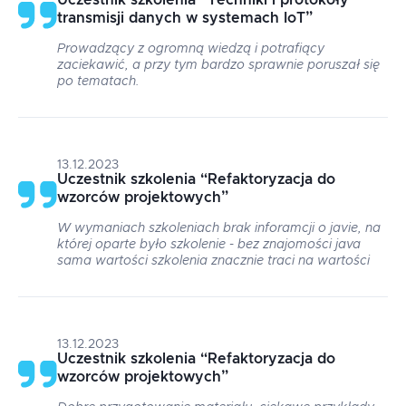
Uczestnik szkolenia
“
Techniki i protokoły
transmisji danych w systemach IoT
”
Prowadzący z ogromną wiedzą i potrafiący
zaciekawić, a przy tym bardzo sprawnie poruszał się
po tematach.
13.12.2023
Uczestnik szkolenia
“
Refaktoryzacja do
wzorców projektowych
”
W wymaniach szkoleniach brak inforamcji o javie, na
której oparte było szkolenie - bez znajomości java
sama wartości szkolenia znacznie traci na wartości
13.12.2023
Uczestnik szkolenia
“
Refaktoryzacja do
wzorców projektowych
”