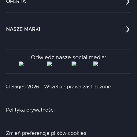
OFERTA
Kariera
Referencje
Edukacja
Dokumenty
Dla nauki
Blog
NASZE MARKI
Chatboty
Kontakt
Kodołamacz
Stacja.it
Odwiedź nasze social media:
Aidapta
AI & NLP Day
© Sages 2026 - Wszelkie prawa zastrzeżone
Polityka prywatności
Zmień preferencje plików cookies