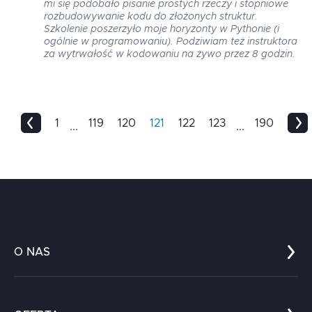
mi się podobało pisanie prostych rzeczy i stopniowe
rozbudowywanie kodu do złożonych struktur.
Szkolenie poszerzyło moje horyzonty w Pythonie (i
ogólnie w programowaniu). Podziwiam też instruktora
za wytrwałość w kodowaniu na żywo przez 8 godzin.
1
119
120
121
122
123
190
...
...
O NAS
Co nas wyróżnia?
Zespół