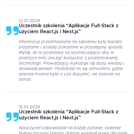
12.01.2024
Uczestnik szkolenia
“
Aplikacje Full-Stack z
użyciem React.js i Next.js
”
Informacje przedstawione na szkoleniu były bardzo
przydatne i zostały pokazane w przystępny sposób.
Myślę, że te podstawy są wystarczające aby w
praktyce móc zacząć korzystać z prezentowanej
technologii. Prowadzący wykazuje się dużą wiedzą i
doświadczeniem. Podobała mi się atmosfera, gdzie
zawsze można było o coś dopytać, nie zawsze na
temat.
12.01.2024
Uczestnik szkolenia
“
Aplikacje Full-Stack z
użyciem React.js i Next.js
”
Nauczyciel odpowiadał na każde pytanie, świetnie
tłumaczył oraz bardzo dobrze wyjaśnił nowe dla mnie