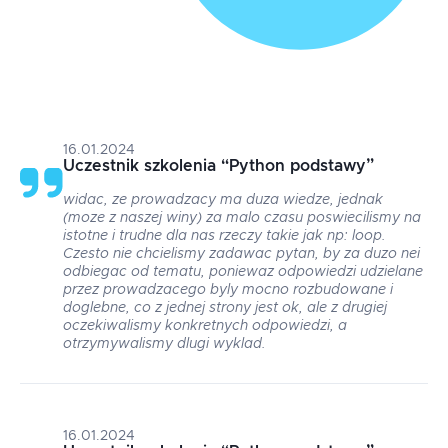
16.01.2024
Uczestnik szkolenia
“
Python podstawy
”
widac, ze prowadzacy ma duza wiedze, jednak
(moze z naszej winy) za malo czasu poswiecilismy na
istotne i trudne dla nas rzeczy takie jak np: loop.
Czesto nie chcielismy zadawac pytan, by za duzo nei
odbiegac od tematu, poniewaz odpowiedzi udzielane
przez prowadzacego byly mocno rozbudowane i
doglebne, co z jednej strony jest ok, ale z drugiej
oczekiwalismy konkretnych odpowiedzi, a
otrzymywalismy dlugi wyklad.
16.01.2024