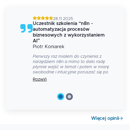
28.11.2025
Uczestnik szkolenia
“
n8n -
automatyzacja procesów
em
biznesowych z wykorzystaniem
AI
”
Piotr
Koniarek
Pierwszy raz miałem do czynienia z
narzędziem n8n a mimo to dało radę
płynnie wejść w temat i potem w miarę
swobodnie i intuicyjnie poruszać się po
narzędziu. Gdy był moment
Rozwiń
"nienadążenia za tym co się dzieje na
ekranie" bez problemu można było
poprosić o powrót do poprzedniego
kroku i uzupełnić u siebie braki.
Zaprezentowane przykłady/ćwiczenia
były dość obrazowe i łatwo pozwalały
odnaleźć się w nich. Super że sporo
Więcej opinii
czasu poświęcono również
zagadnieniom użycia AI. To co bym
ulepszył to dwa momenty gdy