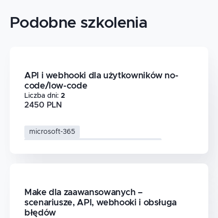
tłumaczone były zagadnienia
tokenizacji oraz pojęcie temperatury -
Podobne szkolenia
zamiast rysować na żywo na ekranie -
można było pokazać jakiś slajd lub
nawet animowany slajd jak to działa.
Podsumowując - bardzo dobra robota,
klarowny przekaz, że chciałoby się
więcej :)
API i webhooki dla użytkowników no-
code/low-code
Liczba dni
:
2
2450 PLN
microsoft-365
automatyzacja-procesow-biznesowych
no-code-low-code
api-i-webhooki
Make dla zaawansowanych –
scenariusze, API, webhooki i obsługa
błędów