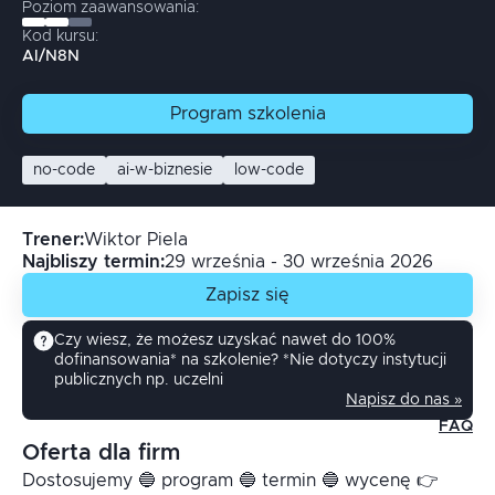
Poziom zaawansowania:
Kod kursu:
AI/N8N
Program
szkolenia
no-code
ai-w-biznesie
low-code
Trener
:
Wiktor
Piela
Najbliszy termin:
29 września - 30 września 2026
Zapisz się
Czy wiesz, że możesz uzyskać nawet do 100%
dofinansowania* na szkolenie? *Nie dotyczy instytucji
publicznych np. uczelni
Napisz do nas »
FAQ
Oferta dla firm
Dostosujemy 🔵 program 🔵 termin 🔵 wycenę 👉