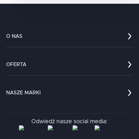
O NAS
Co nas wyróżnia?
Zespół
OFERTA
Kariera
Referencje
Edukacja
Dokumenty
Dla nauki
Blog
NASZE MARKI
Chatboty
Kontakt
Kodołamacz
Stacja.it
Odwiedź nasze social media:
Aidapta
AI & NLP Day