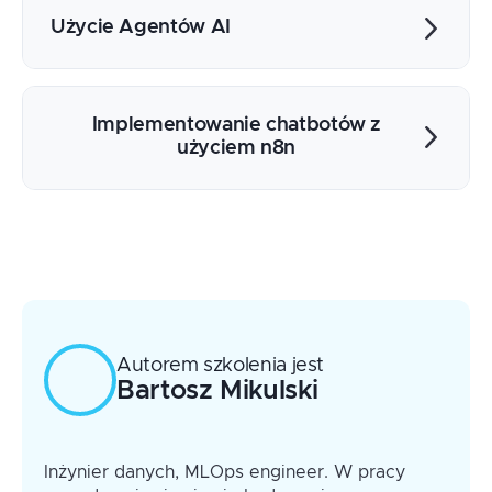
Klasyfikacja
Użycie Agentów AI
Odpowiadanie na pytania
AI z dostępem do narzędzi
Wyszukiwanie informacji w dokumentach
Implementowanie chatbotów z
przy użyciu AI (Retrieval Augmented
użyciem n8n
Generation w n8n)
Interface chatu w n8n
Integracja chatu n8n z własnym
oprogramowaniem
Autorem szkolenia jest
Bartosz
Mikulski
Inżynier danych, MLOps engineer. W pracy