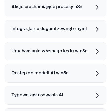
Instrukcje warunkowe
Pętle i praca z kolekcjami danych
Akcje uruchamiające procesy n8n
Łączenie zbiorów danych
Uruchamianie procesów z użyciem kodu w
innej aplikacji
Integracja z usługami zewnętrznymi
Tworzenie dokumentów
Wysyłanie wiadomości email/Slack
Uruchamianie własnego kodu w n8n
Zapisywanie danych
Wysyłanie zapytań do API
JavaScript
Python
Dostęp do modeli AI w n8n
Przegląd dostępnych modeli
Użycie interakcji z AI w procesie
Typowe zastosowania AI
Podsumowanie tekstu