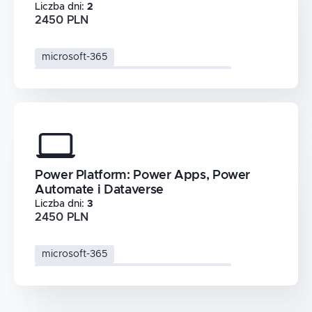
Liczba dni
:
2
2450 PLN
microsoft-365
automatyzacja-procesow-biznesowych
webhooki
make-zaawansowane
Power Platform: Power Apps, Power
Automate i Dataverse
Liczba dni
:
3
2450 PLN
microsoft-365
automatyzacja-procesow-biznesowych
microsoft-dataverse
power-platform