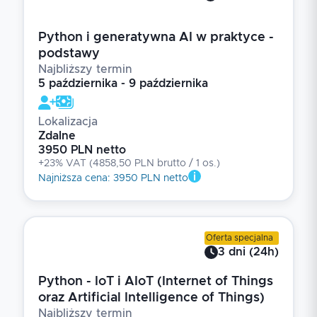
Python i generatywna AI w praktyce -
podstawy
Najbliższy termin
5 października - 9 października
Lokalizacja
Zdalne
3950 PLN netto
+23% VAT
(
4858,50 PLN brutto
/ 1
os.
)
Najniższa cena
:
3950 PLN netto
Oferta specjalna
3
dni
(
24
h)
Python - IoT i AIoT (Internet of Things
oraz Artificial Intelligence of Things)
Najbliższy termin