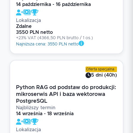
14 października - 16 października
Lokalizacja
Zdalne
3550 PLN netto
+23% VAT
(
4366,50 PLN brutto
/ 1
os.
)
Najniższa cena
:
3550 PLN netto
Oferta specjalna
5
dni
(
40
h)
Python RAG od podstaw do produkcji:
mikroserwis API i baza wektorowa
PostgreSQL
Najbliższy termin
14 września - 18 września
Lokalizacja