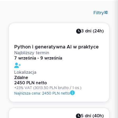
Filtry
3
dni
(
24
h)
Python i generatywna AI w praktyce
Najbliższy termin
7 września - 9 września
Lokalizacja
Zdalne
2450 PLN netto
+23% VAT
(
3013,50 PLN brutto
/ 1
os.
)
Najniższa cena
:
2450 PLN netto
5
dni
(
40
h)