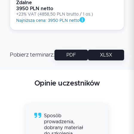
Zdalne
3950 PLN netto
+23% VAT
(
4858,50 PLN brutto
/ 1
os.
)
Najniższa cena
:
3950 PLN netto
Pobierz terminarz
:
PDF
XLSX
Opinie uczestników
Sposób
prowadzenia,
dobrany materiał
do szkolenia