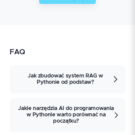
FAQ
Jak zbudować system RAG w
Pythonie od podstaw?
System RAG w Pythonie łączy pobieranie
Jakie narzędzia AI do programowania
kontekstu z bazy wiedzy z generowaniem
w Pythonie warto porównać na
odpowiedzi przez model językowy. W
początku?
praktyce trzeba sprawdzić pipeline
obejmujący ekstrakcję danych, chunking,
embeddingi, bazę wektorową, retrieval,