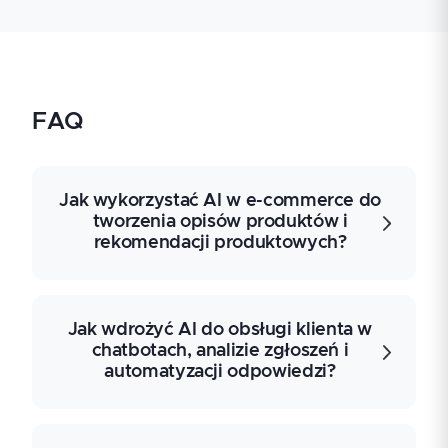
FAQ
Jak wykorzystać AI w e-commerce do
tworzenia opisów produktów i
rekomendacji produktowych?
AI w e-commerce wspiera generowanie
Jak wdrożyć AI do obsługi klienta w
opisów produktów, budowanie
chatbotach, analizie zgłoszeń i
rekomendacji produktowych i analizę
automatyzacji odpowiedzi?
zachowań użytkowników na podstawie
danych o ruchu oraz historii zakupów. W
praktyce warto sprawdzić jakość danych
wejściowych, strukturę promptów,
AI do obsługi klienta obejmuje chatboty,