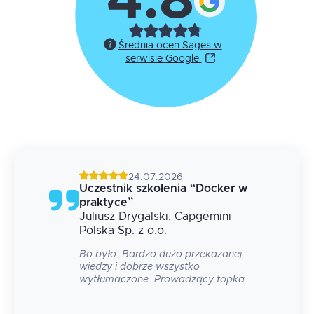
4.8
Średnia ocen Sages w
serwisie Google
24.07.2026
g
Uczestnik szkolenia
“
Docker w
praktyce
”
Juliusz
Drygalski
, Capgemini
 na
Polska Sp. z o.o.
Bo było. Bardzo dużo przekazanej
wiedzy i dobrze wszystko
wytłumaczone. Prowadzący topka