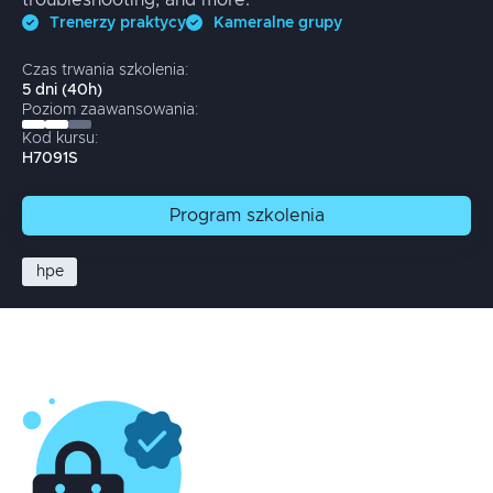
troubleshooting; and more.
Trenerzy praktycy
Kameralne grupy
Czas trwania szkolenia:
5
dni
(
40
h)
Poziom zaawansowania:
Kod kursu:
H7091S
Program
szkolenia
hpe