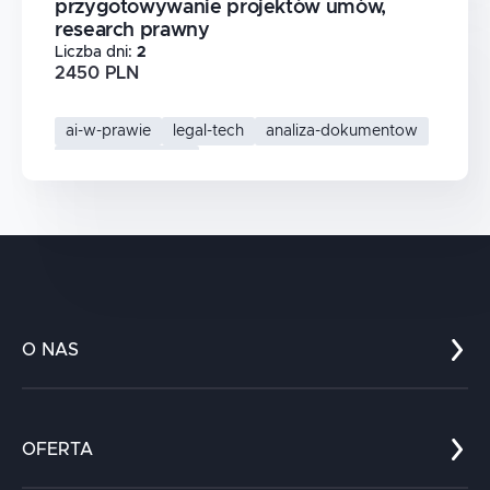
przygotowywanie projektów umów,
research prawny
Liczba dni
:
2
2450 PLN
ai-w-prawie
legal-tech
analiza-dokumentow
research-prawny
O NAS
Co nas wyróżnia?
Zespół
OFERTA
Kariera
Referencje