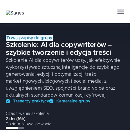
Trwają zapisy do grupy
Szkolenie:
AI dla copywriterów –
szybkie tworzenie i edycja treści
Szkolenie AI dla copywriterów uczy, jak efektywnie
wykorzystywać sztuczną inteligencję do szybkiego
generowania, edycji i optymalizacji treści
marketingowych, blogowych i social media, z
uwzględnieniem SEO, spójności brand voice oraz
aktualnych standardów komunikacji cyfrowej
Trenerzy praktycy
Kameralne grupy
Czas trwania szkolenia:
2
dni
(
16
h)
Poziom zaawansowania: