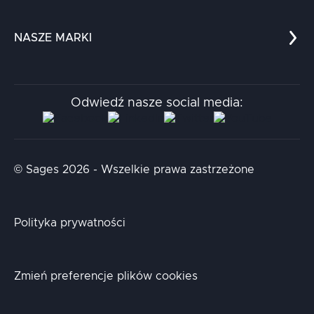
Edukacja
Dokumenty
Dla nauki
Blog
NASZE MARKI
Chatboty
Kontakt
Kodołamacz
Stacja.it
Odwiedź nasze social media:
Aidapta
AI & NLP Day
© Sages 2026 - Wszelkie prawa zastrzeżone
Polityka prywatności
Zmień preferencje plików cookies