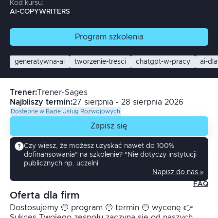
Kod kursu:
AI-COPYWRITERS
Program
szkolenia
generatywna-ai
tworzenie-tresci
chatgpt-w-pracy
ai-dl
Trener
:
Trener-Sages
Najbliszy termin:
27 sierpnia - 28 sierpnia 2026
Dostępne w Bazie Usług Rozwojowych
Zapisz się
Czy wiesz, że możesz uzyskać nawet do 100%
dofinansowania* na szkolenie? *Nie dotyczy instytucji
publicznych np. uczelni
Napisz do nas »
FAQ
Oferta dla firm
Dostosujemy 🔵 program 🔵 termin 🔵 wycenę 👉
Sukces Twojego zespołu zaczyna się od naszych