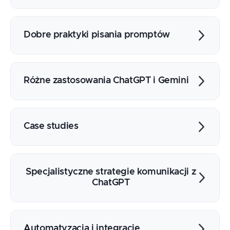
AI w copywritingu – przegląd możliwości
ChatGPT, Gemini, Claude,
Dobre praktyki pisania promptów
Ograniczenia i weryfikacja treści
generowanych przez AI
Definiowanie celu i grupy odbiorców
tekstu
Różne zastosowania ChatGPT i Gemini
Strukturyzacja promptów do generowania
treści
Generowanie tekstów blogowych i
Określanie tonu i stylu copy
artykułów
Case studies
Weryfikacja źródeł informacji
Tworzenie opisów produktów i usług
Generowanie postów social media
Kampania produktowa z wariantami
Edycja i skracanie tekstów
Tworzenie contentu na blog firmowy
Specjalistyczne strategie komunikacji z
Korekta gramatyczna i stylistyczna
Optymalizacja SEO istniejących tekstów
ChatGPT
Tworzenie contentu dla one page
Few-shot: przykłady udanych tekstów
Chain-of-Thought: od briefu do finalnej
Automatyzacja i integracje