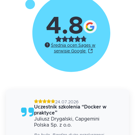
4.8
Średnia ocen Sages w
serwisie Google
24.07.2026
g
Uczestnik szkolenia
“
Docker w
praktyce
”
Juliusz
Drygalski
, Capgemini
 na
Polska Sp. z o.o.