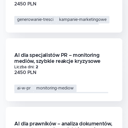
2450 PLN
generowanie-tresci
kampanie-marketingowe
ai-w-marketingu
marketing-automation
AI dla specjalistów PR – monitoring
mediów, szybkie reakcje kryzysowe
Liczba dni
:
2
2450 PLN
ai-w-pr
monitoring-mediow
analiza-sentymentu
komunikacja-kryzysowa
AI dla prawników – analiza dokumentów,