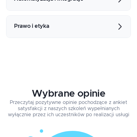
treści
System prompts: SEO Copywriter, Creative
Wykorzystanie AI do lepszego SEO
Writer
Automatyczne generowanie metaopisów i
Prawo i etyka
Redukcja ryzyka powielania treści
nagłówków
Harmonogram publikacji treści
Prawa autorskie do treści generowanych
przez AI
Transparentność w wykorzystaniu AI
Wybrane opinie
Przeczytaj pozytywne opinie pochodzące z ankiet
satysfakcji z naszych szkoleń wypełnianych
wyłącznie przez ich uczestników po realizacji usługi