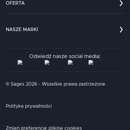
OFERTA
Kariera
Referencje
Edukacja
Dokumenty
Dla nauki
Blog
NASZE MARKI
Chatboty
Kontakt
Kodołamacz
Stacja.it
Odwiedź nasze social media:
Aidapta
AI & NLP Day
© Sages 2026 - Wszelkie prawa zastrzeżone
Polityka prywatności
Zmień preferencje plików cookies