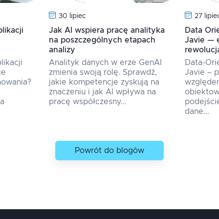
30 lipiec
27 lipie
ikacji
Jak AI wspiera pracę analityka
Data Or
na poszczególnych etapach
Javie — 
analizy
rewolucj
ikacji
Analityk danych w erze GenAI
Data-Or
ie
zmienia swoją rolę. Sprawdź,
Javie – 
mowania?
jakie kompetencje zyskują na
względe
znaczeniu i jak AI wpływa na
obiektow
na
pracę współczesny...
podejści
dane...
Powrót do blogów