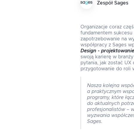
Zespół Sages
Organizacje coraz częś
fundamentem sukcesu n
zapotrzebowanie na wy
współpracy z Sages wp
Design - projektowani
swoją karierę w branż
pytania, jak zostać UX
przygotowanie do roli w
Nasza kolejna wspó
a praktycznym wspar
programy, które łąc
do aktualnych potr
profesjonalistów – 
wyzwania współczes
Sages.