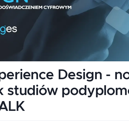
perience Design - n
k studiów podyplo
 ALK