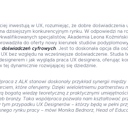
ciej inwestują w UX, rozumiejąc, że dobre doświadczenia 
a dzisiejszym konkurencyjnym rynku. W odpowiedzi na r
kwalifikowanych specjalistów, Akademia Leona Koźmińs
rowadziła do oferty nowy kierunek studiów podyplomow
e doświadczeń cyfrowych
. Jest to doskonała opcja dla os
y UX bez względu na wcześniejsze doświadczenie. Studia 
 designerem i jak wygląda praca UX designera, oferując 
 tej dynamicznie rozwijającej się dziedzinie.
łpraca z ALK stanowi doskonały przykład synergii międz
ciem, które oferujemy. Dzięki wieloletniemu partnerstwu
zą bogatą wiedzę teoretyczną z praktycznymi umiejętnoś
zeb branży. Taka współpraca pozwala nam kształtować pr
w tym przypadku UX Designerów – którzy będą w pełni pr
nego rynku pracy – mówi Monika Bednorz, Head of Educa