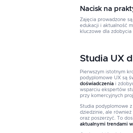
Nacisk na prakt
Zajęcia prowadzone są
edukacji i aktualność 
kluczowe dla zdobycia
Studia UX dl
Pierwszym istotnym kr
podyplomowe UX są św
doświadczenia
i zdob
wsparciu ekspertów st
przy komercyjnych proj
Studia podyplomowe z u
dziedzinie, ale równie
oraz poszerzyć. To do
aktualnymi trendami w