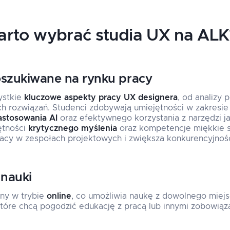
arto wybrać studia UX na ALK
oszukiwane na rynku pracy
ystkie
kluczowe aspekty pracy UX designera
, od analizy
h rozwiązań. Studenci zdobywają umiejętności w zakresie
astosowania AI
oraz efektywnego korzystania z narzędzi j
jętności
krytycznego myślenia
oraz kompetencje miękkie s
acy w zespołach projektowych i zwiększa konkurencyjność
 nauki
any w trybie
online
, co umożliwia naukę z dowolnego miejsc
które chcą pogodzić edukację z pracą lub innymi zobowiąz