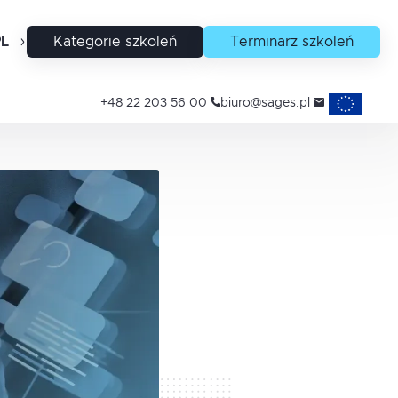
PL
EN
Kategorie szkoleń
Terminarz szkoleń
Projekty uni
+48 22 203 56 00
biuro@sages.pl