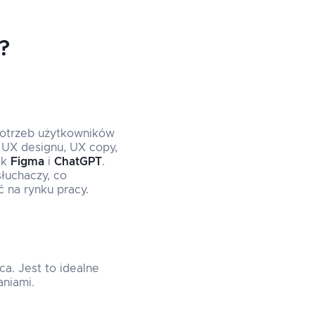
?
 potrzeb użytkowników
 UX designu, UX copy,
ak
Figma
i
ChatGPT
.
łuchaczy, co
 na rynku pracy.
a. Jest to idealne
aniami.