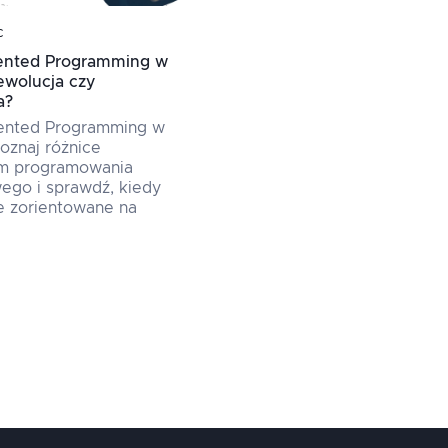
c
iented Programming w
ewolucja czy
a?
iented Programming w
poznaj różnice
m programowania
ego i sprawdź, kiedy
e zorientowane na