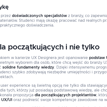
ykę
 przez
doświadczonych specjalistów
z branży, co zapewni
materiałów. Studenci mają okazję pracować nad realnych pr
 praktycznego doświadczenia.
a początkujących i nie tylko
okiem w karierze UX Designera jest opanowanie
podstaw 
ietnym wyborem dla osób, które chcą wejść do branży 
yć
solidne fundamenty wiedzy
. Dzięki intensywnemu progr
udenci szybko zdobywają niezbędne umiejętności i przygo
ektach.
ser experience są świetną opcją nie tylko dla stawiającyc
ż dla tych, którzy już posiadają podstawową wiedzę, ale c
skonała propozycja
dla początkujących projektantów
, któ
 UX/UI
oraz podnieść swoje kompetencje zawodowe na w