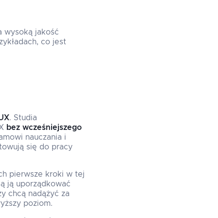
a wysoką jakość
zykładach, co jest
UX
. Studia
UX
bez wcześniejszego
amowi nauczania i
towują się do pracy
h pierwsze kroki w tej
hcą ją uporządkować
rzy chcą nadążyć za
yższy poziom.