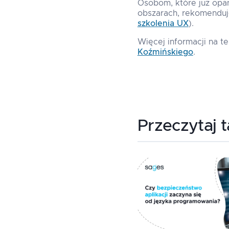
Osobom, które już opa
obszarach, rekomenduje
szkolenia UX
).
Więcej informacji na t
Koźmińskiego
.
Przeczytaj 