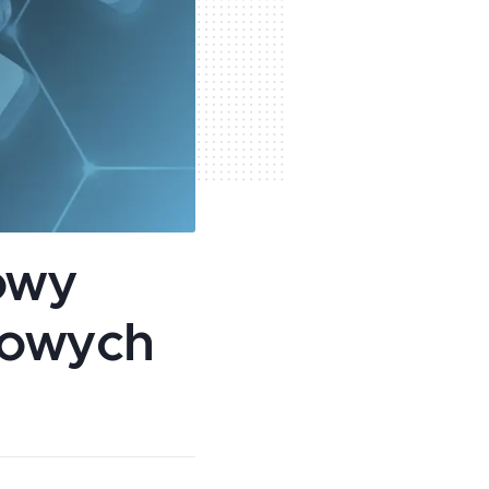
owy
mowych