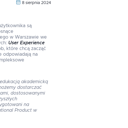
8 sierpnia 2024
użytkownika są
osnące
kiego w Warszawie we
ych:
User Experience
ób, które chcą zacząć
te odpowiadają na
kompleksowe
y edukacją akademicką
 możemy dostarczać
ciami, dostosowanymi
zyszłych
zygotowani na
tional Product w