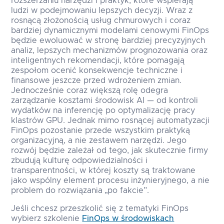
rozszerzaniu narzędzi i praktyk, które wspierają
ludzi w podejmowaniu lepszych decyzji. Wraz z
rosnącą złożonością usług chmurowych i coraz
bardziej dynamicznymi modelami cenowymi FinOps
będzie ewoluować w stronę bardziej precyzyjnych
analiz, lepszych mechanizmów prognozowania oraz
inteligentnych rekomendacji, które pomagają
zespołom ocenić konsekwencje techniczne i
finansowe jeszcze przed wdrożeniem zmian.
Jednocześnie coraz większą rolę odegra
zarządzanie kosztami środowisk AI — od kontroli
wydatków na inferencję po optymalizację pracy
klastrów GPU. Jednak mimo rosnącej automatyzacji
FinOps pozostanie przede wszystkim praktyką
organizacyjną, a nie zestawem narzędzi. Jego
rozwój będzie zależał od tego, jak skutecznie firmy
zbudują kulturę odpowiedzialności i
transparentności, w której koszty są traktowane
jako wspólny element procesu inżynieryjnego, a nie
problem do rozwiązania „po fakcie”.
Jeśli chcesz przeszkolić się z tematyki FinOps
wybierz szkolenie
FinOps w środowiskach