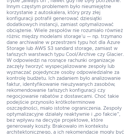
trybie „always on”, nawet gdy nie były potrzebne.
Innym częstym problemem było nieumiejętne
korzystanie z autoskalera, który przy złej
konfiguracji potrafił generować dziesiątki
dodatkowych instancji, zamiast optymalizować
obciążenie. Wiele zespołów nie rozumiało również
różnic między modelami storage’u — np. trzymano
dane archiwalne w przestrzeni typu hot dla Azure
Storage lub AWS S3 sandard storage, zamiast w
tańszych warstwach typu Cool/Archive czy Glacier.
W odpowiedzi na rosnące rachunki organizacje
zaczęły tworzyć wyspecjalizowane zespoły lub
wyznaczać pojedyncze osoby odpowiedzialne za
kontrolę budżetu. Ich zadaniem było analizowanie
faktur, identyfikowanie nieużywanych zasobów,
rekomendowanie tańszych konfiguracji czy
negocjowanie rabatów z dostawcami. Choć takie
podejście przynosiło krótkoterminowe
oszczędności, miało istotne ograniczenia. Zespoły
optymalizacyjne działały reaktywnie i „po fakcie”,
bez wpływu na decyzje projektowe, które
generowały koszty. Brakowało im kontekstu
architektonicznego, a ich rekomendacje mogły być