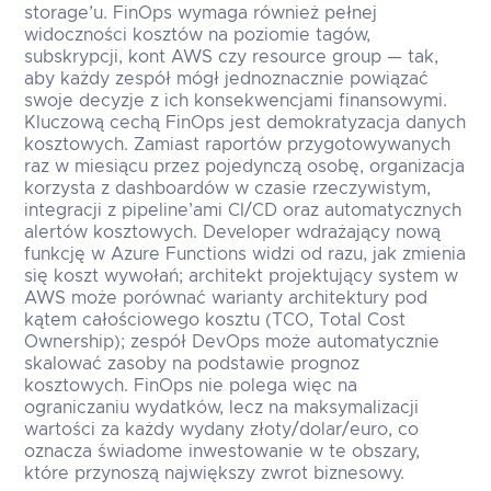
storage’u. FinOps wymaga również pełnej
widoczności kosztów na poziomie tagów,
subskrypcji, kont AWS czy resource group — tak,
aby każdy zespół mógł jednoznacznie powiązać
swoje decyzje z ich konsekwencjami finansowymi.
Kluczową cechą FinOps jest demokratyzacja danych
kosztowych. Zamiast raportów przygotowywanych
raz w miesiącu przez pojedynczą osobę, organizacja
korzysta z dashboardów w czasie rzeczywistym,
integracji z pipeline’ami CI/CD oraz automatycznych
alertów kosztowych. Developer wdrażający nową
funkcję w Azure Functions widzi od razu, jak zmienia
się koszt wywołań; architekt projektujący system w
AWS może porównać warianty architektury pod
kątem całościowego kosztu (TCO, Total Cost
Ownership); zespół DevOps może automatycznie
skalować zasoby na podstawie prognoz
kosztowych. FinOps nie polega więc na
ograniczaniu wydatków, lecz na maksymalizacji
wartości za każdy wydany złoty/dolar/euro, co
oznacza świadome inwestowanie w te obszary,
które przynoszą największy zwrot biznesowy.