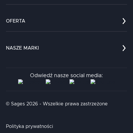
Co nas wyróżnia?
Zespół
OFERTA
Kariera
Referencje
Edukacja
Dokumenty
Dla nauki
Blog
NASZE MARKI
Chatboty
Kontakt
Kodołamacz
Stacja.it
Odwiedź nasze social media:
Aidapta
AI & NLP Day
© Sages 2026 - Wszelkie prawa zastrzeżone
Polityka prywatności