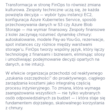
Transformacja w stronę FinOps to również zmiana
kulturowa. Zespoły techniczne uczą się, że każda
powzięta decyzja — wybór typu instancji EC2,
konfiguracja Azure Kubernetes Service, sposób
przechowywania danych w S3 czy Azure Blob
Storage — ma wymiar finansowy. Zespoły finansowe
z kolei zaczynają rozumieć dynamikę chmury:
autoskalowanie, modele Pay‑as‑You‑Go, rezerwacje,
spot instances czy różnice między warstwami
storage’u. FinOps tworzy wspólny język, który łączy
technologię z finansami i biznesem, eliminując silosy
i umożliwiając podejmowanie decyzji opartych na
danych, a nie intuicji.
W efekcie organizacja przechodzi od reaktywnego
„szukania oszczędności” do proaktywnego, ciągłego
zarządzania kosztami jako integralną częścią
procesu inżynieryjnego. To zmiana, która wymaga
zaangażowania wszystkich — nie tylko wybranych
osób odpowiedzialnych za budżet — i która staje się
fundamentem dojrzałego, skalowalnego korzystania
z chmury.