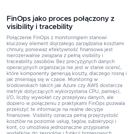
FinOps jako proces połączony z
visibility i tracebility
Połączenie FinOps z monitoringiem stanowi
kluczowy element dojrzałego zarządzania kosztami
chmury, ponieważ efektywność finansowa jest
nierozerwalnie związana z pełną visibility i
traceability zasobów. Bez precyzyjnych danych
operacyjnych organizacja nie jest w stanie ocenić,
które komponenty generują koszty, dlaczego rosną i
jak zmieniają się w czasie. Monitoring w
środowiskach takich jak Azure czy AWS dostarcza
metryk dotyczących wykorzystania CPU, pamięci,
I/O, liczby wywołań czy przepływu danych, ale
dopiero w połączeniu z praktykami FinOps pozwala
przełożyć te informacje na realne decyzje
finansowe. Visibility oznacza pełną przejrzystość
kosztów na poziomie usług, tagów, subskrypcji i
kont, co umożliwia jednoznaczne przypisanie
wydatków do zespołów i funkcji biznesowych.