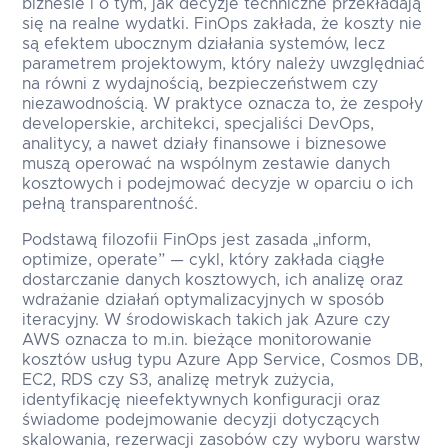
biznesie i o tym, jak decyzje techniczne przekładają
się na realne wydatki. FinOps zakłada, że koszty nie
są efektem ubocznym działania systemów, lecz
parametrem projektowym, który należy uwzględniać
na równi z wydajnością, bezpieczeństwem czy
niezawodnością. W praktyce oznacza to, że zespoły
developerskie, architekci, specjaliści DevOps,
analitycy, a nawet działy finansowe i biznesowe
muszą operować na wspólnym zestawie danych
kosztowych i podejmować decyzje w oparciu o ich
pełną transparentność.
Podstawą filozofii FinOps jest zasada „inform,
optimize, operate” — cykl, który zakłada ciągłe
dostarczanie danych kosztowych, ich analizę oraz
wdrażanie działań optymalizacyjnych w sposób
iteracyjny. W środowiskach takich jak Azure czy
AWS oznacza to m.in. bieżące monitorowanie
kosztów usług typu Azure App Service, Cosmos DB,
EC2, RDS czy S3, analizę metryk zużycia,
identyfikację nieefektywnych konfiguracji oraz
świadome podejmowanie decyzji dotyczących
skalowania, rezerwacji zasobów czy wyboru warstw