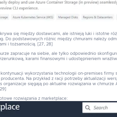
rywa się między dostawcami, ale istnieją luki i istotne ró
ług. Do podstawowych różnic między chmurami należy odm
mi i tożsamością. [27, 28]
ze zapracuje na siebie, ale tylko odpowiednio skonfigur
izerunkową, karami finansowymi i udostępnieniem wrażli
ontynuacji wykorzystania technologii on-premises firmy s
producenta. Na przykład z racji potrzeby aktualizacji we
 organizacje sięgają po aktualne rozwiązania w chmurze A
[29]
otowe rozwiązania z marketplace: