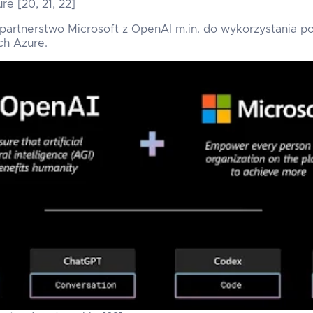
e [20, 21, 22]
partnerstwo Microsoft z OpenAI m.in. do wykorzystania po
ch Azure.