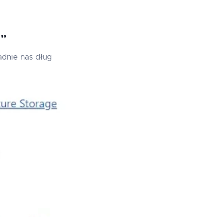
d”
adnie nas dług