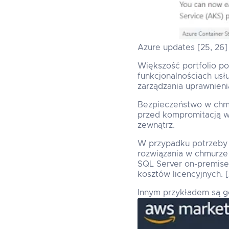
Azure updates [25, 26]
Większość portfolio pok
funkcjonalnościach us
zarządzania uprawnienia
Bezpieczeństwo w chmur
przed kompromitacją w
zewnątrz.
W przypadku potrzeby k
rozwiązania w chmurze 
SQL Server on-premises
kosztów licencyjnych. 
Innym przykładem są g