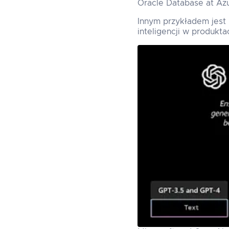
Oracle Database at Azur
Innym przykładem jest 
inteligencji w produkta