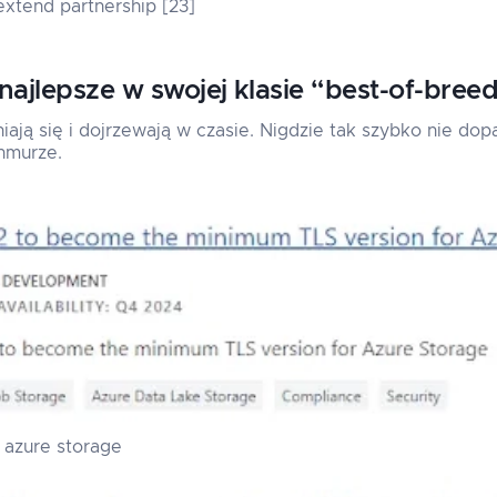
xtend partnership [23]
najlepsze w swojej klasie “best-of-bree
ają się i dojrzewają w czasie. Nigdzie tak szybko nie dop
hmurze.
r azure storage