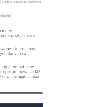
żnice w
ienne podejście do
owane. Uchroni nas
wych danych na
ięgają po aktualne
rsji oprogramowania MS
zure, unikając części