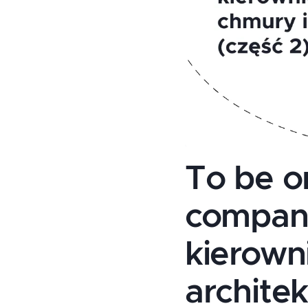
To be or
company
kierown
architek