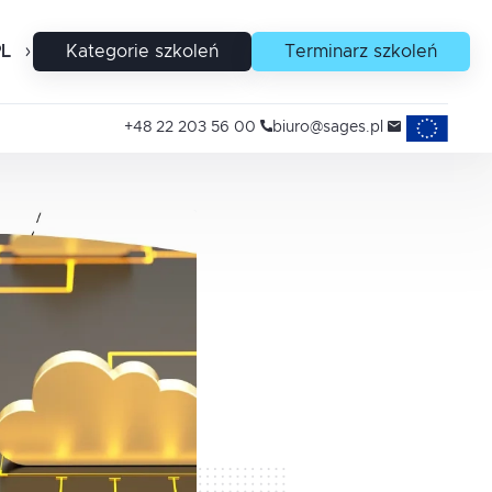
PL
EN
Kategorie szkoleń
Terminarz szkoleń
Projekty uni
+48 22 203 56 00
biuro@sages.pl