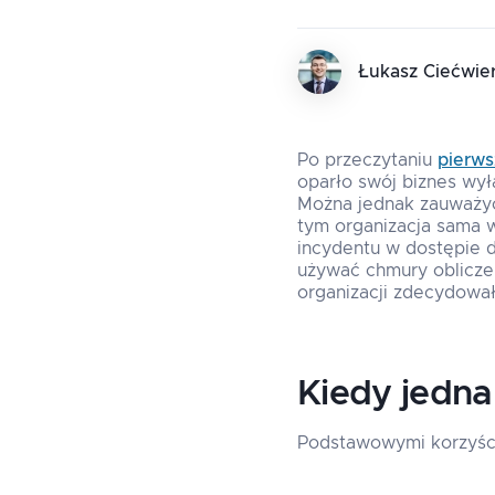
Łukasz Ciećwie
Po przeczytaniu
pierws
oparło swój biznes wy
Można jednak zauważyć,
tym organizacja sama w
incydentu w dostępie d
używać chmury oblicze
organizacji zdecydowała
Kiedy jedna
Podstawowymi korzyścia