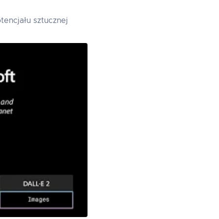
tencjału sztucznej