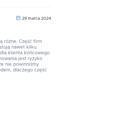
29 marca 2024
ą różne. Część firm
tują nawet kilku.
 dla klienta końcowego
howania jest ryzyko
że nie powinniśmy
odem, dlaczego część