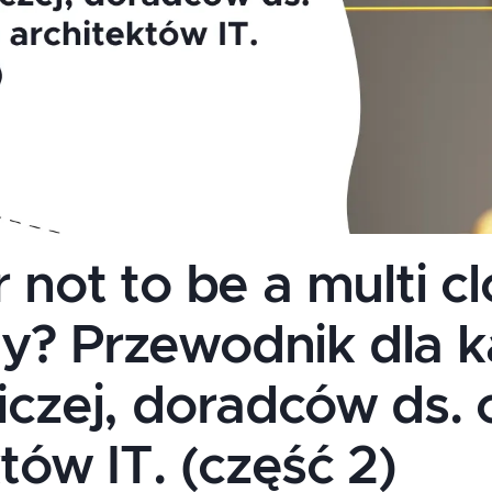
 not to be a multi c
? Przewodnik dla k
iczej, doradców ds. 
tów IT. (część 2)