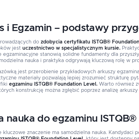
s i Egzamin – podstawy przy
k prowadzących do
zdobycia certyfikatu ISTQB® Foundation
oków jest
uczestnictwo w specjalistycznym kursie.
Praktyc
e egzaminacyjne stanowią solidne fundamenty dla przyszł
modzielna nauka i praktyka odgrywają kluczową rolę w pr
ówką jest przerobienie przykładowych arkuszy egzamina
ktyczne materiały pozwalają lepiej zrozumieć strukturę pyt
fiki
egzaminu ISTQB® Foundation Level.
Warto również z
których konstrukcję można zgłębić poprzez analizę arkusz
a nauka do egzaminu ISTQB®
ie kluczowe znaczenie ma samodzielna nauka. Kandydaci p
 egzaminu ISTQB® Foundation Level,
który jest dostępny n