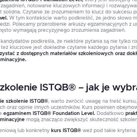
zagadnień, notowanie kluczowych informacji i rozwiązywa
t solidna. Czytanie ze zrozumieniem to klucz do sukcesu
el.
W tym kontekście warto podkreślić, że jedno słowo 
dzi. Polecamy przerobienie arkuszy egzaminacyjnych z u
często wymagają precyzyjnego zrozumienia zagadnień.
andydatów podkreśla, że niektóre pytania są nie tylko r
też kluczowe jest dokładne czytanie każdego pytania i zro
zystać z dostępnych materiałów szkoleniowych oraz dokł
aminacyjne.
zkolenie ISTQB® – jak je wybr
e szkolenie ISTQB®
, warto zwrócić uwagę na treść kursu
h oraz opinie innych uczestników. Kurs powinien obejmow
te
egzaminem ISTQB® Foundation Level.
Dodatkowo
prak
aminacyjne
mogą znacząco zwiększyć skuteczność szkolen
leniową lub konkretny
kurs ISTQB®
weź pod takie kryteria 