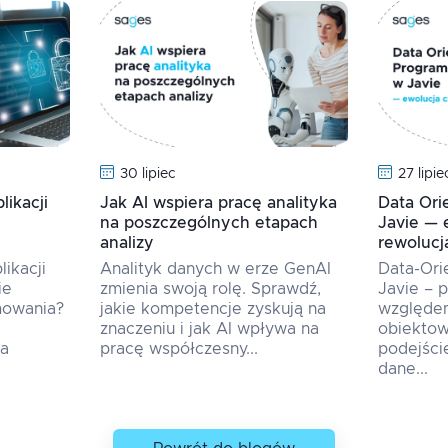
30 lipiec
27 lipie
ikacji
Jak AI wspiera pracę analityka
Data Or
na poszczególnych etapach
Javie — 
analizy
rewolucj
ikacji
Analityk danych w erze GenAI
Data-Or
ie
zmienia swoją rolę. Sprawdź,
Javie – 
mowania?
jakie kompetencje zyskują na
względe
znaczeniu i jak AI wpływa na
obiektow
na
pracę współczesny...
podejści
dane...