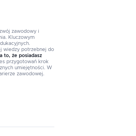
ozwój zawodowy i
nia. Kluczowym
edukacyjnych.
ej wiedzy potrzebnej do
a to, że posiadasz
ces przygotowań krok
cznych umiejętności. W
arierze zawodowej.