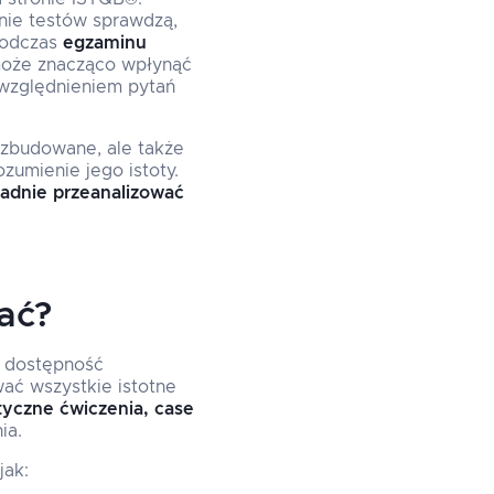
nie testów sprawdzą,
 podczas
egzaminu
może znacząco wpłynąć
względnieniem pytań
ozbudowane, ale także
zumienie jego istoty.
adnie przeanalizować
ać?
, dostępność
ać wszystkie istotne
tyczne ćwiczenia, case
ia.
jak: