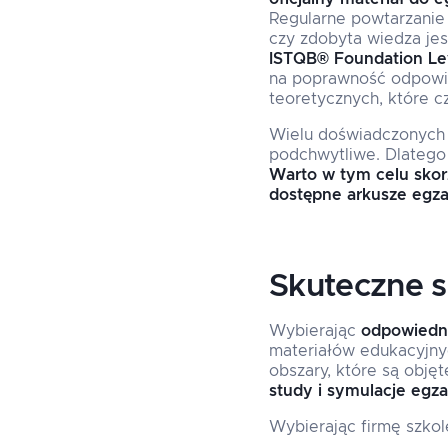
Regularne powtarzanie 
czy zdobyta wiedza jes
ISTQB® Foundation Lev
na poprawność odpowie
teoretycznych, które 
Wielu doświadczonych k
podchwytliwe. Dlatego 
Warto w tym celu skor
dostępne arkusze egz
Skuteczne s
Wybierając
odpowiedni
materiałów edukacyjnyc
obszary, które są obję
study i symulacje egz
Wybierając firmę szko