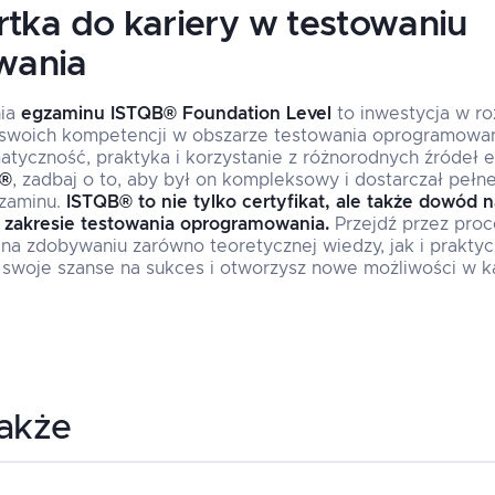
rtka do kariery w testowaniu
wania
nia
egzaminu ISTQB® Foundation Level
to inwestycja w r
 swoich kompetencji w obszarze testowania oprogramowa
tyczność, praktyka i korzystanie z różnorodnych źródeł 
B®
, zadbaj o to, aby był on kompleksowy i dostarczał pełn
gzaminu.
ISTQB® to nie tylko certyfikat, ale także dowód n
w zakresie testowania oprogramowania.
Przejdź przez pro
ę na zdobywaniu zarówno teoretycznej wiedzy, jak i prakty
 swoje szanse na sukces i otworzysz nowe możliwości w k
także