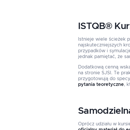
ISTQB® Kur
Istnieje wiele ścieże
najskuteczniejszych kr
przypadków i symulacj
jednak pamiętać, że sa
Dodatkową cenną wskaz
na stronie SJSI. Te pra
przygotowują do specy
pytania teoretyczne
, 
Samodzieln
Oprócz udziału w kurs
oficjalny materiał do