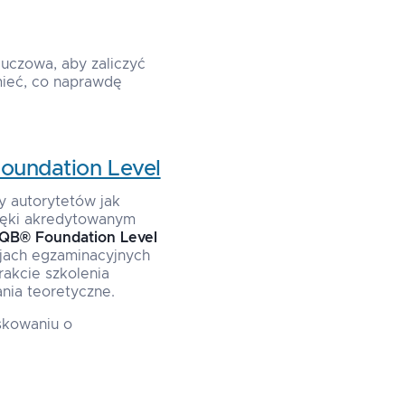
luczowa, aby zaliczyć
mieć, co naprawdę
oundation Level
 autorytetów jak
ęki akredytowanym
QB® Foundation Level
jach egzaminacyjnych
rakcie szkolenia
nia teoretyczne.
skowaniu o