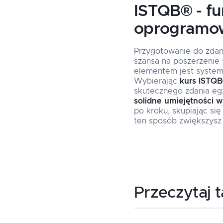
ISTQB® - fu
oprogramo
Przygotowanie do zda
szansa na poszerzenie
elementem jest systema
Wybierając
kurs ISTQ
skutecznego zdania e
solidne umiejętności 
po kroku, skupiając si
ten sposób zwiększysz
Przeczytaj 