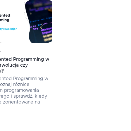
c
iented Programming w
ewolucja czy
a?
iented Programming w
poznaj różnice
m programowania
ego i sprawdź, kiedy
e zorientowane na