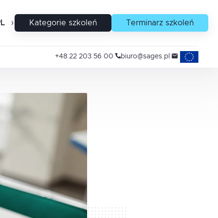
PL
EN
Kategorie szkoleń
Terminarz szkoleń
Projekty uni
+48 22 203 56 00
biuro@sages.pl