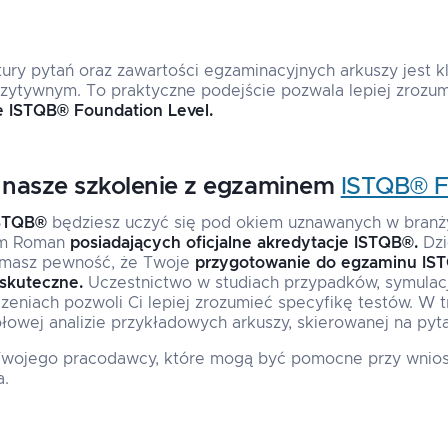
tury pytań oraz zawartości egzaminacyjnych arkuszy jest k
zytywnym. To praktyczne podejście pozwala lepiej zrozu
e ISTQB® Foundation Level.
nasze szkolenie z egzaminem
ISTQB® F
ISTQB®
będziesz uczyć się pod okiem uznawanych w branży
am Roman
posiadających oficjalne akredytacje ISTQB®.
Dzi
 masz pewność, że Twoje
przygotowanie do egzaminu IST
skuteczne.
Uczestnictwo w studiach przypadków, symulac
zeniach pozwoli Ci lepiej zrozumieć specyfikę testów. W t
łowej analizie przykładowych arkuszy, skierowanej na pyta
Twojego pracodawcy, które mogą być pomocne przy wnio
a.