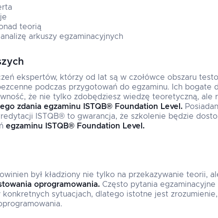
rta
je
onad teorią
analizę arkuszy egzaminacyjnych
szych
zeń ekspertów, którzy od lat są w czołówce obszaru test
bezcenne podczas przygotowań do egzaminu. Ich bogate 
ność, że nie tylko zdobędziesz wiedzę teoretyczną, ale 
ego zdania egzaminu ISTQB® Foundation Level.
Posiadan
kredytacji ISTQB® to gwarancja, że szkolenie będzie dos
ań
egzaminu ISTQB® Foundation Level.
winien był kładziony nie tylko na przekazywanie teorii, a
stowania oprogramowania.
Często pytania egzaminacyjne
konkretnych sytuacjach, dlatego istotne jest zrozumienie, 
 oprogramowania.