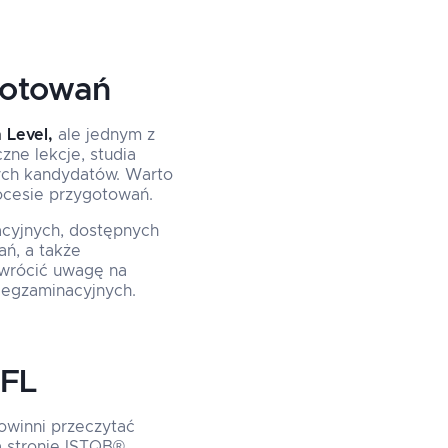
gotowań
 Level,
ale jednym z
zne lekcje, studia
ych kandydatów. Warto
ocesie przygotowań.
cyjnych, dostępnych
ań, a także
wrócić uwagę na
y egzaminacyjnych.
 FL
owinni przeczytać
a stronie ISTQB®.