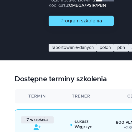
Poziom zaawansowania:
Kod kursu:
OMEGA/PSIR/PBN
Program
szkolenia
raportowanie-danych
polon
pbn
Dostępne terminy szkolenia
TERMIN
TRENER
C
7 września
Łukasz
800 PLN
Węgrzyn
+23