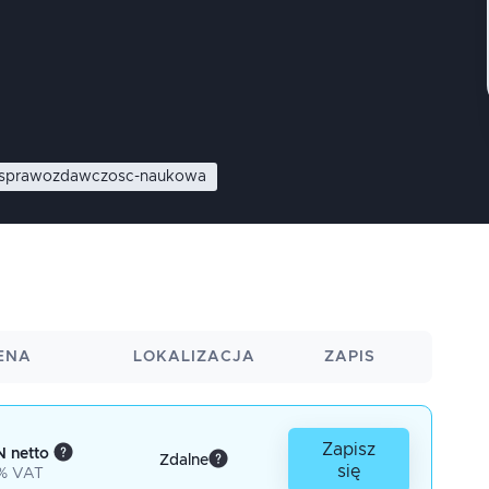
sprawozdawczosc-naukowa
ENA
LOKALIZACJA
ZAPIS
Zapisz
 netto
Zdalne
się
% VAT