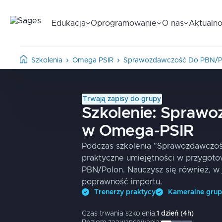
Edukacja
Oprogramowanie
O nas
Aktualno
Szkolenia
Omega PSIR
Sprawozdawczość Do PBN/
Trwają zapisy do grupy
Szkolenie:
Sprawo
w Omega-PSIR
Podczas szkolenia "Sprawozdawczo
praktyczne umiejętności w przygoto
PBN/Polon. Nauczysz się również, w 
poprawność importu.
Trenerzy praktycy
Kameralne gru
Czas trwania szkolenia:
1
dzień
(
4
h)