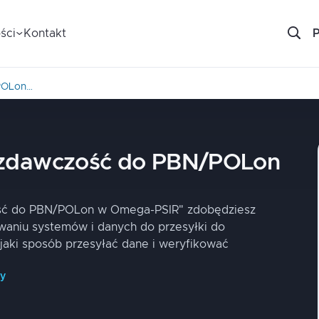
ści
Kontakt
POLon…
zdawczość do PBN/POLon
ść do PBN/POLon w Omega-PSIR" zdobędziesz
waniu systemów i danych do przesyłki do
jaki sposób przesyłać dane i weryfikować
py