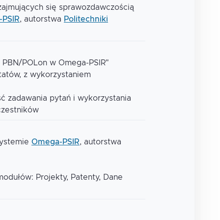
 zajmujących się sprawozdawczością
-PSIR
, autorstwa
Politechniki
o PBN/POLon w Omega-PSIR"
tatów, z wykorzystaniem
ść zadawania pytań i wykorzystania
czestników
systemie
Omega-PSIR
, autorstwa
dułów: Projekty, Patenty, Dane