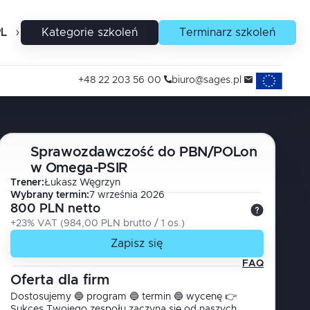
PL
EN
Kategorie szkoleń
Terminarz szkoleń
Projekty uni
+48 22 203 56 00
biuro@sages.pl
Sprawozdawczość do PBN/POLon
w Omega-PSIR
Trener
:
Łukasz
Węgrzyn
Wybrany termin:
7 września 2026
800 PLN netto
+23% VAT
(
984,00 PLN brutto
/ 1
os.
)
Zapisz się
FAQ
Oferta dla firm
Dostosujemy 🔵 program 🔵 termin 🔵 wycenę 👉
Sukces Twojego zespołu zaczyna się od naszych