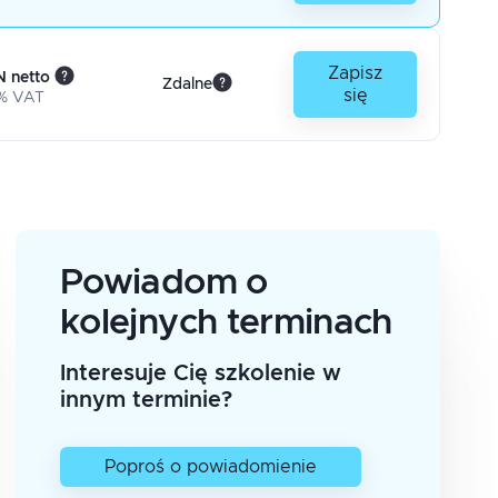
Zapisz
 netto
Zdalne
się
% VAT
Powiadom o
kolejnych terminach
Interesuje Cię szkolenie w
innym terminie?
Poproś o powiadomienie