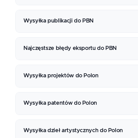
Przełączniki związane z PBN/Polon
Dostosowanie szablonu oświadczenia upoważn
Ewaluacji
Wysyłka publikacji do PBN
Dwie ścieżki potwierdzenia posiadania oświa
minusów każdej z nich
Wprowadzenie do API PBN - najważniejsze in
Generowanie oświadczenia 3
Import publikacji do PBN
Najczęstsze błędy eksportu do PBN
Monitorowanie oświadczenia 3 (kontrola akt
Import opłat za publikacje
pracowników z informacją o złożonym/nie z
Kontrola procesu importu danych do PBN (filtr
Omówienie potencjalnych błędów przy ekspor
Synchronizacja danych pomiędzy Profilem i
Najważniejsze błędy, jakie możemy napotkać 
Wysyłka projektów do Polon
ich znaczenie; przyczyny błędów i sposoby 
Synchronizacja instytucji
Kluczowe ustawienia w systemie
Wysyłka patentów do Polon
Łączenie projektów pomiędzy systemami Po
Import projektów z Polon
Przygotowanie danych do eksportu
Wysyłka dzieł artystycznych do Polon
Eksport projektów do Polon