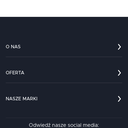
O NAS
Co nas wyróżnia?
Zespół
OFERTA
Kariera
Referencje
Edukacja
Dokumenty
Dla nauki
Blog
NASZE MARKI
Chatboty
Kontakt
Kodołamacz
Stacja.it
Odwiedź nasze social media:
Aidapta