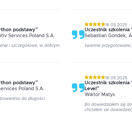
16.05.2025
ython podstawy
”
Uczestnik szkolenia
ptiv Services Poland S.A.
Sebastian
Gondek
, 
zenie i szczegółowe, w dobrym
świetnie przygotowane
16.05.2025
ython podstawy
”
Uczestnik szkolenia
Services Poland S.A.
Level
”
Wiktor
Matys
dpowiednio do długości
Bo dowiedziałem się dok
chciałem sie dowiedzieć