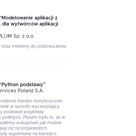
“
Modelowanie aplikacji z
 dla wytwórców aplikacji
 PLUM Sp. z o.o.
e oraz mieliśmy do przećwiczenia
“
Python podstawy
”
Services Poland S.A.
wadzone bardzo merytorycznie,
ione w sposób wyczerpujący.
y podawał przykłady
 praktyce. Plusem było to, że w
awaliśmy wskazówki jak można
epiej niż na przykładach.
były wyjaśniane na bierząco.