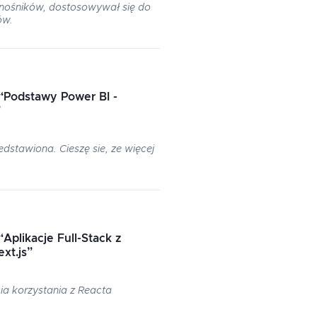
dnośników, dostosowywał się do
ów.
“
Podstawy Power BI -
”
edstawiona. Cieszę sie, ze więcej
“
Aplikacje Full-Stack z
xt.js
”
ia korzystania z Reacta