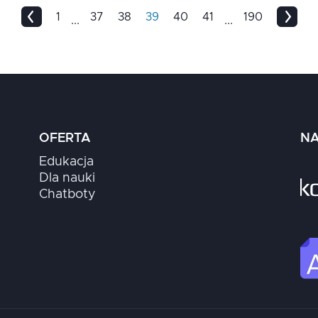
1
37
38
39
40
41
190
...
...
OFERTA
NA
Edukacja
Dla nauki
Chatboty