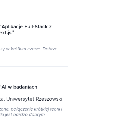
“
Aplikacje Full-Stack z
xt.js
”
zy w krótkim czasie. Dobrze
“
AI w badaniach
ka
, Uniwersytet Rzeszowski
e, połączenie krótkiej teorii i
yki jest bardzo dobrym