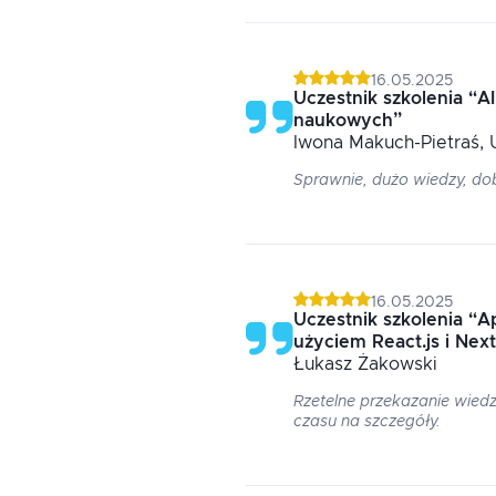
16.05.2025
Uczestnik szkolenia
“
AI
naukowych
”
Iwona
Makuch-Pietraś
,
Sprawnie, dużo wiedzy, do
16.05.2025
Uczestnik szkolenia
“
Ap
użyciem React.js i Next
Łukasz
Żakowski
Rzetelne przekazanie wie
czasu na szczegóły.