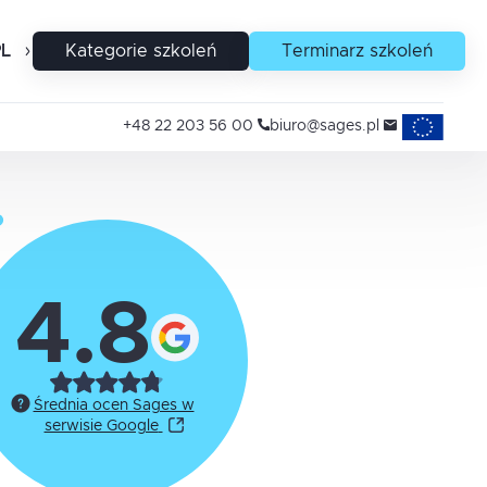
PL
EN
Kategorie szkoleń
Terminarz szkoleń
Projekty uni
+48 22 203 56 00
biuro@sages.pl
4.8
Średnia ocen Sages w
serwisie Google