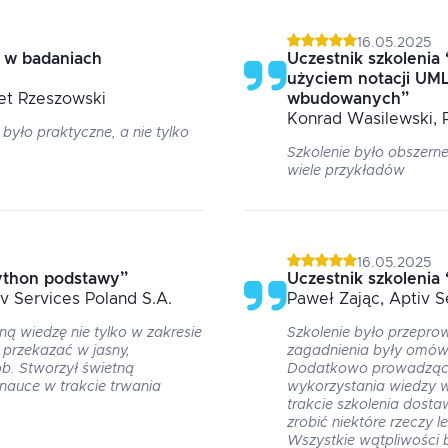
16.05.2025
 w badaniach
Uczestnik szkolenia
użyciem notacji UML
tet Rzeszowski
wbudowanych
”
Konrad
Wasilewski
,
 było praktyczne, a nie tylko
Szkolenie było obszern
wiele przykładów
16.05.2025
ython podstawy
”
Uczestnik szkolenia
iv Services Poland S.A.
Paweł
Zając
, Aptiv 
ą wiedzę nie tylko w zakresie
Szkolenie było przepro
 przekazać w jasny,
zagadnienia były omów
ób. Stworzył świetną
Dodatkowo prowadząc
 nauce w trakcie trwania
wykorzystania wiedzy w
trakcie szkolenia dost
zrobić niektóre rzeczy l
Wszystkie wątpliwości 