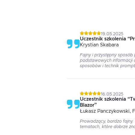
19.05.2025
Uczestnik szkolenia
“
P
Krystian
Skabara
Fajny i przystępny sposób
podstawowych informacji 
sposobów i technik promp
16.05.2025
Uczestnik szkolenia
“
Tw
Blazor
”
Łukasz
Panczykowski
, 
Prowadzący, bardzo fajny.
tematach, które dobrze zn