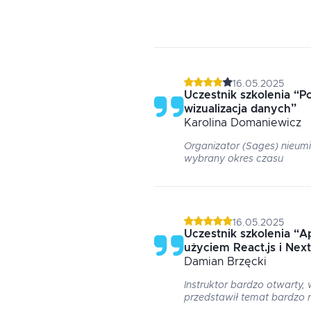
16.05.2025
Uczestnik szkolenia
“
Po
wizualizacja danych
”
Karolina
Domaniewicz
Organizator (Sages) nieumi
wybrany okres czasu
16.05.2025
Uczestnik szkolenia
“
Ap
użyciem React.js i Next
Damian
Brzęcki
Instruktor bardzo otwarty,
przedstawił temat bardzo rz