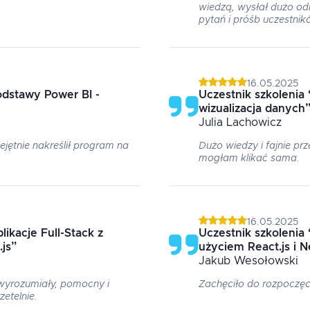
wiedzą, wysłał dużo o
pytań i próśb uczestnik
16.05.2025
dstawy Power BI -
Uczestnik szkolenia
wizualizacja danych
Julia
Lachowicz
ejętnie nakreślił program na
Dużo wiedzy i fajnie prz
mogłam klikać sama.
16.05.2025
likacje Full-Stack z
Uczestnik szkolenia
.js
”
użyciem React.js i Ne
Jakub
Wesołowski
 wyrozumiały, pomocny i
Zachęciło do rozpoczęc
etelnie.