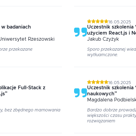
16.05.2025
 w badaniach
Uczestnik szkolenia
użyciem React.js i Ne
 Uniwersytet Rzeszowski
Jakub
Czyżyk
brze przekazane
Sporo przekazanej wied
wytłuamczone.
16.05.2025
likacje Full-Stack z
Uczestnik szkolenia
.js
”
naukowych
”
Magdalena
Podbiels
dzy, bez zbędnego marnowania
Bardzo dobrze prowadzon
większości czasu prakt
rozwiązaniem