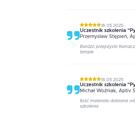
16.05.2025
Uczestnik szkolenia
“
P
Przemysław
Stępień
, A
Bardzo przejrzyste tłumac
tempie
16.05.2025
Uczestnik szkolenia
“
P
Michał
Woźniak
, Aptiv 
Ilość materiału dobrana o
szkolenia