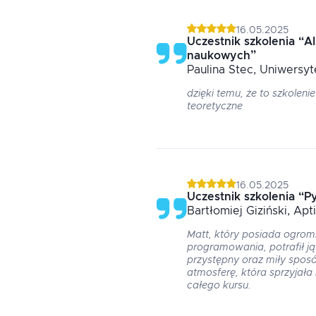
16.05.2025
Uczestnik szkolenia
“
AI
naukowych
”
Paulina
Stec
, Uniwersy
dzięki temu, że to szkolenie
teoretyczne
16.05.2025
Uczestnik szkolenia
“
P
Bartłomiej
Giziński
, Apt
Matt, który posiada ogromn
programowania, potrafił ją
przystępny oraz miły spos
atmosferę, która sprzyjała
całego kursu.