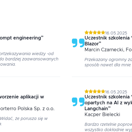
16.05.2025
rompt engineering
”
Uczestnik szkolenia
Blazor
”
Marcin
Czarnecki
, Fo
 prtzekazywania wiedzy -od
do bardziej zaawansowanych
Przekazany ogromny za
towania.
sposób nawet dla mnie
16.05.2025
orzenie aplikacji w
Uczestnik szkolenia
opartych na AI z wyk
Forterro Polska Sp. z o.o.
Langchain
”
Kacper
Bielecki
 Widać, że porusza się w
a.
Bardzo rzetelnie popro
wszystko dokładnie wyja