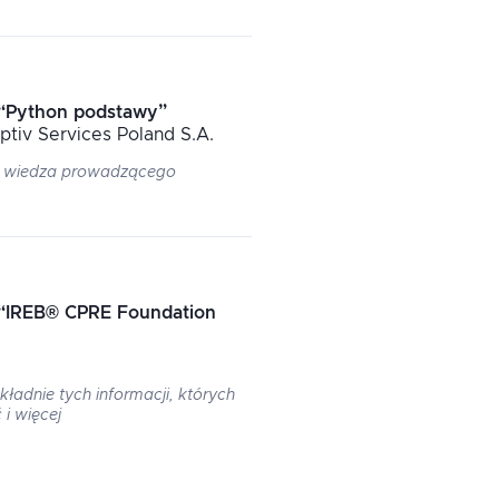
“
Python podstawy
”
Aptiv Services Poland S.A.
, wiedza prowadzącego
“
IREB® CPRE Foundation
ładnie tych informacji, których
 i więcej