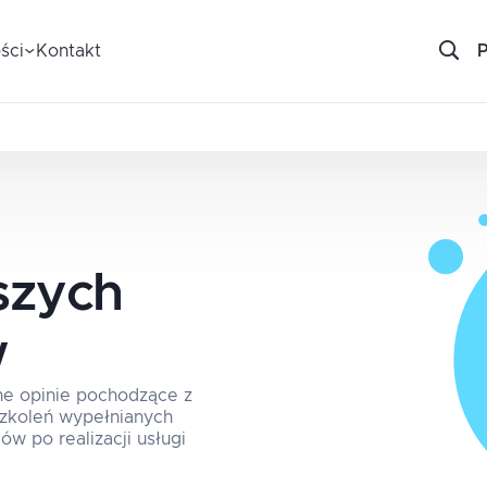
ści
Kontakt
szych
w
ne opinie pochodzące z
 szkoleń wypełnianych
ów po realizacji usługi