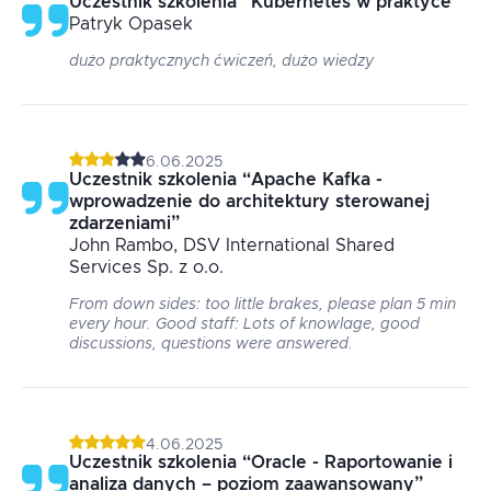
Uczestnik szkolenia
“
Kubernetes w praktyce
”
Patryk
Opasek
dużo praktycznych ćwiczeń, dużo wiedzy
6.06.2025
Uczestnik szkolenia
“
Apache Kafka -
wprowadzenie do architektury sterowanej
zdarzeniami
”
John
Rambo
, DSV International Shared
Services Sp. z o.o.
From down sides: too little brakes, please plan 5 min
every hour. Good staff: Lots of knowlage, good
discussions, questions were answered.
4.06.2025
Uczestnik szkolenia
“
Oracle - Raportowanie i
analiza danych – poziom zaawansowany
”