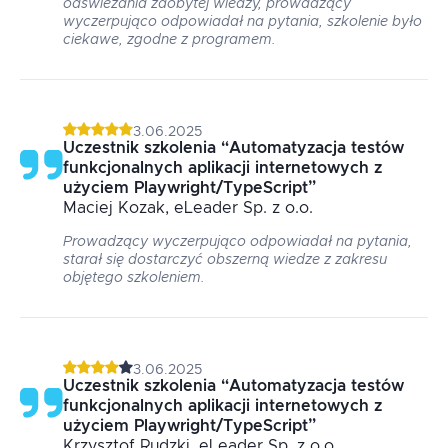
odświeżania zdobytej wiedzy, prowadzący
wyczerpująco odpowiadał na pytania, szkolenie było
ciekawe, zgodne z programem.
3.06.2025
Uczestnik szkolenia
“
Automatyzacja testów
funkcjonalnych aplikacji internetowych z
użyciem Playwright/TypeScript
”
Maciej
Kozak
, eLeader Sp. z o.o.
Prowadzący wyczerpująco odpowiadał na pytania,
starał się dostarczyć obszerną wiedze z zakresu
objętego szkoleniem.
3.06.2025
Uczestnik szkolenia
“
Automatyzacja testów
funkcjonalnych aplikacji internetowych z
użyciem Playwright/TypeScript
”
Krzysztof
Rudzki
, eLeader Sp. z o.o.