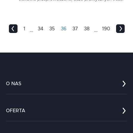
1
34
35
36
37
38
190
...
...
O NAS
Co nas wyróżnia?
Zespół
OFERTA
Kariera
Referencje
Edukacja
Dokumenty
Dla nauki
Blog