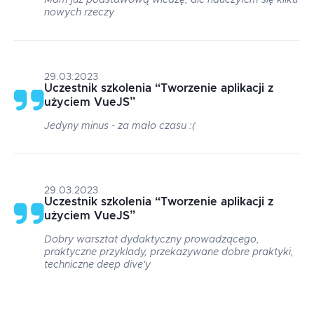
Mam już podstawową wiedzę, ale nauczyłem się kilku
nowych rzeczy
29.03.2023
Uczestnik szkolenia
“
Tworzenie aplikacji z
użyciem VueJS
”
Jedyny minus - za mało czasu :(
29.03.2023
Uczestnik szkolenia
“
Tworzenie aplikacji z
użyciem VueJS
”
Dobry warsztat dydaktyczny prowadzącego,
praktyczne przyklady, przekazywane dobre praktyki,
techniczne deep dive'y