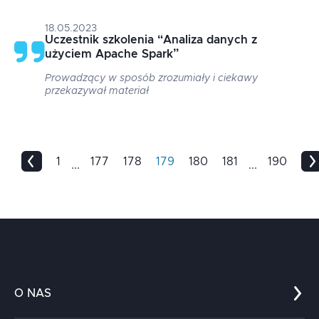
18.05.2023
Uczestnik szkolenia
“
Analiza danych z
użyciem Apache Spark
”
Prowadzący w sposób zrozumiały i ciekawy
przekazywał materiał
1
177
178
179
180
181
190
...
...
O NAS