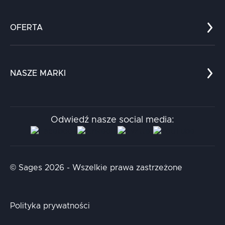
Co nas wyróżnia?
Zespół
OFERTA
Kariera
Referencje
Edukacja
Dokumenty
Dla nauki
Blog
NASZE MARKI
Chatboty
Kontakt
Kodołamacz
Stacja.it
Odwiedź nasze social media:
Aidapta
AI & NLP Day
© Sages 2026 - Wszelkie prawa zastrzeżone
Polityka prywatności