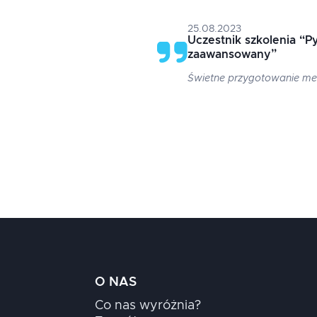
25.08.2023
Uczestnik szkolenia
“
Py
zaawansowany
”
Świetne przygotowanie m
O NAS
Co nas wyróżnia?