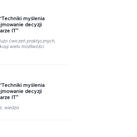
“
Techniki myślenia
ejmowanie decyzji
arze IT
”
użo ćwiczeń praktycznych,
usji wielu możliwości
w
“
Techniki myślenia
ejmowanie decyzji
arze IT
”
e, wiedza