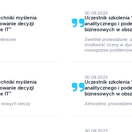
30.08.2023
chniki myślenia
Uczestnik szkolenia
owanie decyzji
analitycznego i pod
e IT
”
biznesowych w obsz
oleniowe
Świetnie prowadzone, d
możliwość oceny w dysk
rozwiązania problemó
30.08.2023
chniki myślenia
Uczestnik szkolenia
owanie decyzji
analitycznego i pod
e IT
”
biznesowych w obsz
ę nowych rzeczy
Atmosfera, prowadzeni
30.08.2023