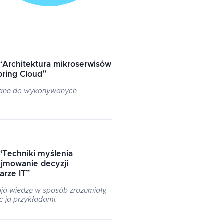
“
Architektura mikroserwisów
pring Cloud
”
wane do wykonywanych
“
Techniki myślenia
ejmowanie decyzji
arze IT
”
jà wiedzę w sposób zrozumiały,
c ja przykładami.