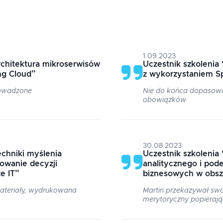
1.09.2023
chitektura mikroserwisów
Uczestnik szkolenia
ng Cloud
”
z wykorzystaniem S
rowadzone
Nie do końca dopaso
obowiązków
30.08.2023
chniki myślenia
Uczestnik szkolenia
owanie decyzji
analitycznego i pod
e IT
”
biznesowych w obsz
ateriały, wydrukowana
Martin przekazywał swo
merytoryczny popierają