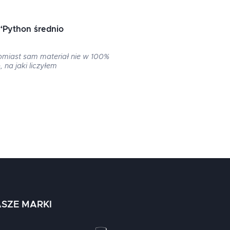
“
Python średnio
omiast sam materiał nie w 100%
na jaki liczyłem
SZE MARKI