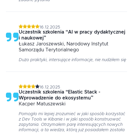
zadane pytania
16.12.2025
Uczestnik szkolenia
“
AI w pracy dydaktycznej
i naukowej
”
Łukasz
Jaroszewski
, Narodowy Instytut
Samorządu Terytorialnego
Dużo praktyki, intersujące informacje, nie nudziłem się
16.12.2025
Uczestnik szkolenia
“
Elastic Stack -
Wprowadzenie do ekosystemu
”
Kacper
Matuszewski
Pomogło mi lepiej zrozumieć w jaki sposób korzystać
z Dev Tools w Kibanie i w jaki sposób konstruować
zapytania. Otrzymałem parę interesujących nowych
informacji, a ta wiedza, którą już posiadałem została