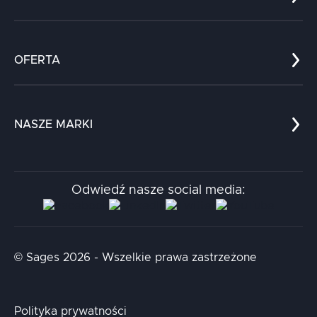
Co nas wyróżnia?
Zespół
OFERTA
Kariera
Referencje
Edukacja
Dokumenty
Dla nauki
Blog
NASZE MARKI
Chatboty
Kontakt
Kodołamacz
Stacja.it
Odwiedź nasze social media:
Aidapta
AI & NLP Day
© Sages 2026 - Wszelkie prawa zastrzeżone
Polityka prywatności