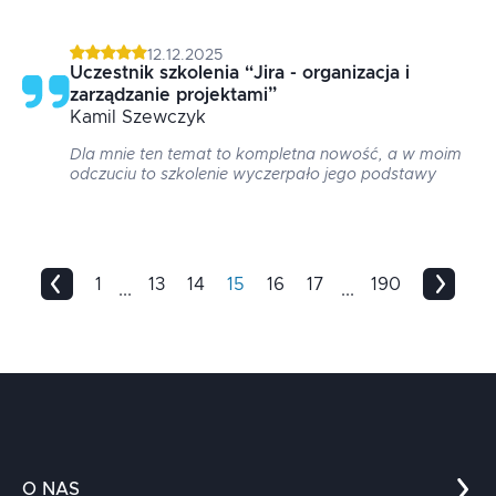
12.12.2025
Uczestnik szkolenia
“
Jira - organizacja i
zarządzanie projektami
”
Kamil
Szewczyk
Dla mnie ten temat to kompletna nowość, a w moim
odczuciu to szkolenie wyczerpało jego podstawy
1
13
14
15
16
17
190
...
...
O NAS