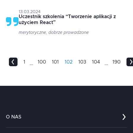
13.03.2024
Uczestnik szkolenia
“
Tworzenie aplikacji z
użyciem React
”
merytoryczne, dobrze prowadzone
1
100
101
102
103
104
190
...
...
O NAS
Co nas wyróżnia?