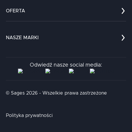
Zespół
OFERTA
Kariera
Referencje
Edukacja
Dokumenty
Dla nauki
Blog
NASZE MARKI
Chatboty
Kontakt
Kodołamacz
Stacja.it
Odwiedź nasze social media:
Aidapta
AI & NLP Day
© Sages 2026 - Wszelkie prawa zastrzeżone
Polityka prywatności