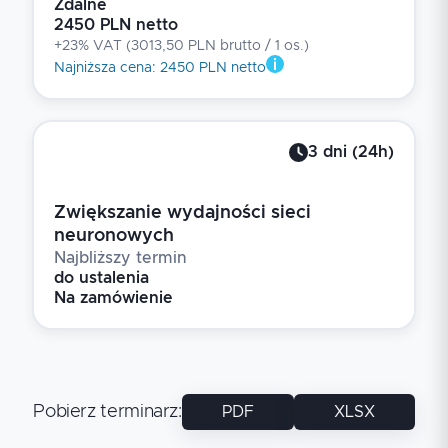
Zdalne
2450 PLN netto
+23% VAT
(
3013,50 PLN brutto
/ 1
os.
)
Najniższa cena
:
2450 PLN netto
3
dni
(
24
h)
Zwiększanie wydajności sieci
neuronowych
Najbliższy termin
do ustalenia
Na zamówienie
Pobierz terminarz
:
PDF
XLSX