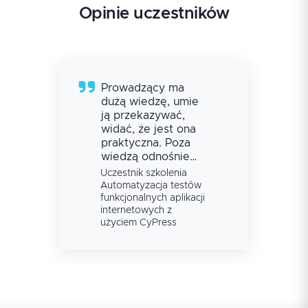
Opinie uczestników
Prowadzący ma
dużą wiedzę, umie
ją przekazywać,
widać, że jest ona
praktyczna. Poza
wiedzą odnośnie
cypressa dzieli się
Uczestnik szkolenia
również swoją
Automatyzacja testów
wiedzą ogólną, ma
funkcjonalnych aplikacji
internetowych z
swoje zdanie w
użyciem CyPress
kwestii jak dobrze
testować, ale jest
otwarty na inny
punkt widzenia.