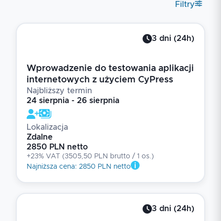
Filtry
3
dni
(
24
h)
Wprowadzenie do testowania aplikacji
internetowych z użyciem CyPress
Najbliższy termin
24 sierpnia - 26 sierpnia
Lokalizacja
Zdalne
2850 PLN netto
+23% VAT
(
3505,50 PLN brutto
/ 1
os.
)
Najniższa cena
:
2850 PLN netto
3
dni
(
24
h)