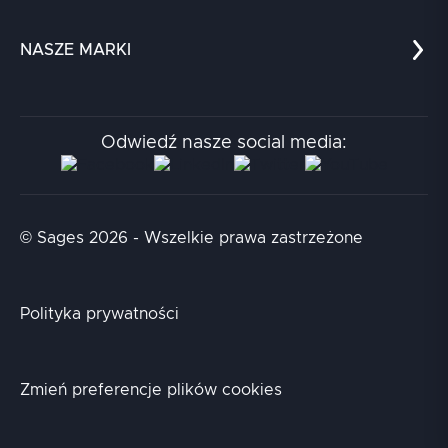
Edukacja
Dokumenty
przerabiamy praktycznie na szkoleniu:
Automatyzacja testów funkcjonalnych
Dla nauki
Blog
aplikacji internetowych z użyciem
NASZE MARKI
Chatboty
Kontakt
CyPress
.
Kodołamacz
Stacja.it
Odwiedź nasze social media:
Aidapta
AI & NLP Day
© Sages 2026 - Wszelkie prawa zastrzeżone
Polityka prywatności
Zmień preferencje plików cookies