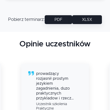
Pobierz terminarz
:
PDF
XLSX
Opinie uczestników
prowadzący
rozjasnił prostym
jezykiem
zagadnienia, duzo
praktycznych
przykladow i rzeczy
"warsztatowych"
Uczestnik szkolenia
Praktyczne