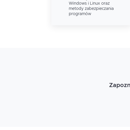
raz
Windows i Linux oraz
zania
metody zabezpieczania
programów
Zapozna