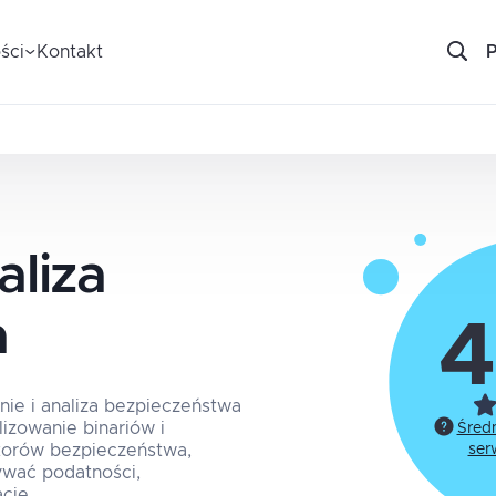
ści
Kontakt
aliza
a
4
nie i analiza bezpieczeństwa
izowanie binariów i
Śred
torów bezpieczeństwa,
ser
ywać podatności,
cje.