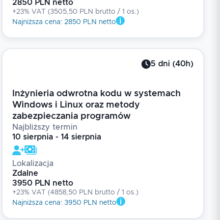
2850 PLN netto
+23% VAT
(
3505,50 PLN brutto
/ 1
os.
)
Najniższa cena
:
2850 PLN netto
5
dni
(
40
h)
Inżynieria odwrotna kodu w systemach
Windows i Linux oraz metody
zabezpieczania programów
Najbliższy termin
10 sierpnia - 14 sierpnia
Lokalizacja
Zdalne
3950 PLN netto
+23% VAT
(
4858,50 PLN brutto
/ 1
os.
)
Najniższa cena
:
3950 PLN netto