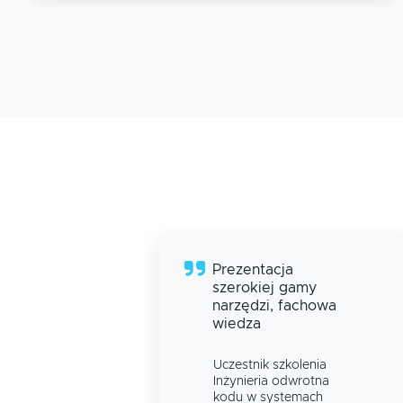
Prezentacja
szerokiej gamy
narzędzi, fachowa
wiedza
a
Uczestnik szkolenia
a
Inżynieria odwrotna
kodu w systemach