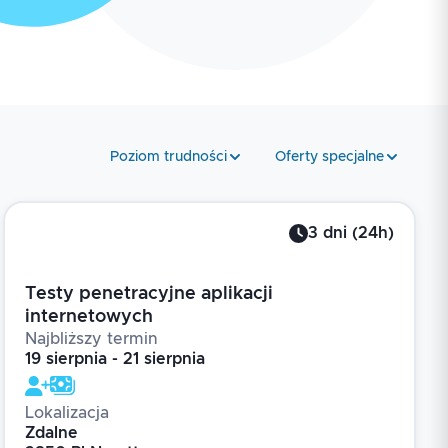
Poziom trudności
Oferty specjalne
3
dni
(
24
h)
Testy penetracyjne aplikacji
internetowych
Najbliższy termin
19 sierpnia - 21 sierpnia
Lokalizacja
Zdalne