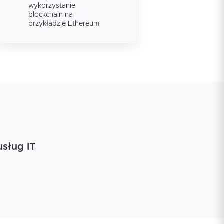
kodu
coś było nie jasne.
wykorzystanie
Wind
blockchain na
Polecam ;)
meto
przykładzie Ethereum
pro
usług IT