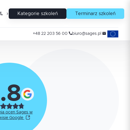
PL
EN
Kategorie szkoleń
Terminarz szkoleń
Projekty uni
+48 22 203 56 00
biuro@sages.pl
.8
nia ocen Sages w
wisie Google