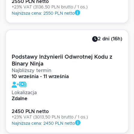
2550 PLN netto
+23% VAT
(
3136,50 PLN brutto
/ 1
os.
)
Najniższa cena
:
2550 PLN netto
2
dni
(
16
h)
Podstawy Inżynierii Odwrotnej Kodu z
Binary Ninja
Najbliższy termin
10 września - 11 września
Lokalizacja
Zdalne
2450 PLN netto
+23% VAT
(
3013,50 PLN brutto
/ 1
os.
)
Najniższa cena
:
2450 PLN netto