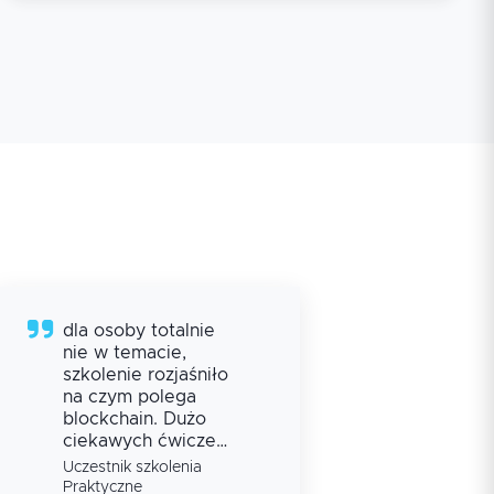
dla osoby totalnie
Pro
nie w temacie,
prze
szkolenie rozjaśniło
mate
na czym polega
pra
blockchain. Dużo
Moz
ciekawych ćwiczeń,
ze p
pomoc od
pra
Ucze
Uczestnik szkolenia
Inży
prowadzącego gdy
Praktyczne