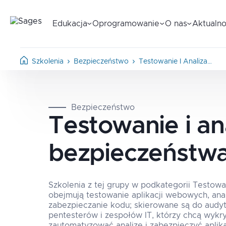
Edukacja
Oprogramowanie
O nas
Aktualno
Szkolenia
Bezpieczeństwo
Testowanie I Analiza…
Bezpieczeństwo
Testowanie i an
bezpieczeństw
Szkolenia z tej grupy w podkategorii Testowa
obejmują testowanie aplikacji webowych, anal
zabezpieczanie kodu; skierowane są do audy
pentesterów i zespołów IT, którzy chcą wykr
zautomatyzować analizę i zabezpieczyć aplika