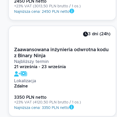
2450 PLN netto
+23% VAT
(
3013,50 PLN brutto
/ 1
os.
)
Najniższa cena
:
2450 PLN netto
3
dni
(
24
h)
Zaawansowana inżynieria odwrotna kodu
z Binary Ninja
Najbliższy termin
21 września - 23 września
Lokalizacja
Zdalne
3350 PLN netto
+23% VAT
(
4120,50 PLN brutto
/ 1
os.
)
Najniższa cena
:
3350 PLN netto