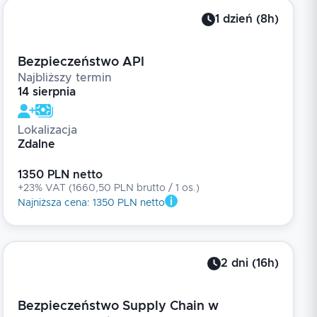
1
dzień
(
8
h)
Bezpieczeństwo API
Najbliższy termin
14 sierpnia
Lokalizacja
Zdalne
1350 PLN netto
+23% VAT
(
1660,50 PLN brutto
/ 1
os.
)
Najniższa cena
:
1350 PLN netto
2
dni
(
16
h)
Bezpieczeństwo Supply Chain w