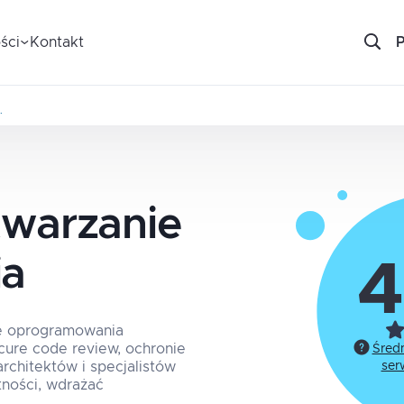
ści
Kontakt
…
twarzanie
ia
4
ie oprogramowania
cure code review, ochronie
Śred
rchitektów i specjalistów
ser
ności, wdrażać
.