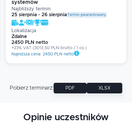
systemów
Najbliższy termin
25 sierpnia - 26 sierpnia
Termin gwarantowany
Lokalizacja
Zdalne
2450 PLN netto
+23% VAT
(
3013,50 PLN brutto
/ 1
os.
)
Najniższa cena
:
2450 PLN netto
Pobierz terminarz
:
PDF
XLSX
Opinie uczestników