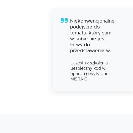
ą
Niekonwencjonalne
ity
podejście do
tematu, który sam
w sobie nie jest
łatwy do
przedstawienia w
ciekawy sposób
a
Uczestnik szkolenia
Bezpieczny kod w
oparciu o wytyczne
MISRA C