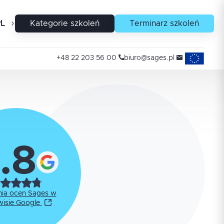
PL
EN
Kategorie szkoleń
Terminarz szkoleń
Projekty uni
+48 22 203 56 00
biuro@sages.pl
.8
nia ocen Sages w
wisie Google