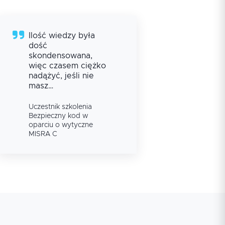
Ilość wiedzy była
Bar
dość
prz
skondensowana,
info
więc czasem ciężko
pop
nadążyć, jeśli nie
spra
masz
wyt
doświadczenia w
Mak
Rafa
programowaniu, ale
info
Uczestnik szkolenia
Ucze
szkolenie bardzo
prze
Bezpieczny kod w
Bezp
oparciu o wytyczne
opar
owocne.
godz
MISRA C
MISR