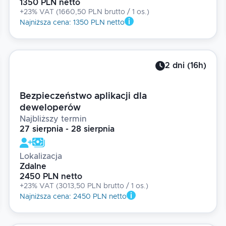
1350 PLN netto
+23% VAT
(
1660,50 PLN brutto
/ 1
os.
)
Najniższa cena
:
1350 PLN netto
2
dni
(
16
h)
Bezpieczeństwo aplikacji dla
deweloperów
Najbliższy termin
27 sierpnia - 28 sierpnia
Lokalizacja
Zdalne
2450 PLN netto
+23% VAT
(
3013,50 PLN brutto
/ 1
os.
)
Najniższa cena
:
2450 PLN netto