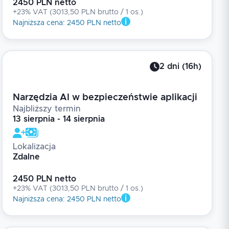
2450 PLN netto
+23% VAT
(
3013,50 PLN brutto
/ 1
os.
)
Najniższa cena
:
2450 PLN netto
2
dni
(
16
h)
Narzędzia AI w bezpieczeństwie aplikacji
Najbliższy termin
13 sierpnia - 14 sierpnia
Lokalizacja
Zdalne
2450 PLN netto
+23% VAT
(
3013,50 PLN brutto
/ 1
os.
)
Najniższa cena
:
2450 PLN netto