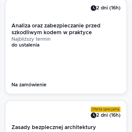
2
dni
(
16
h)
Analiza oraz zabezpieczanie przed
szkodliwym kodem w praktyce
Najbliższy termin
do ustalenia
Na zamówienie
Oferta specjalna
2
dni
(
16
h)
Zasady bezpiecznej architektury