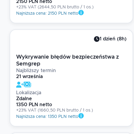
2150 PLN netto
+23% VAT
(
2644,50 PLN brutto
/ 1
os.
)
Najniższa cena
:
2150 PLN netto
1
dzień
(
8
h)
Wykrywanie błędów bezpieczeństwa z
Semgrep
Najbliższy termin
21 września
Lokalizacja
Zdalne
1350 PLN netto
+23% VAT
(
1660,50 PLN brutto
/ 1
os.
)
Najniższa cena
:
1350 PLN netto