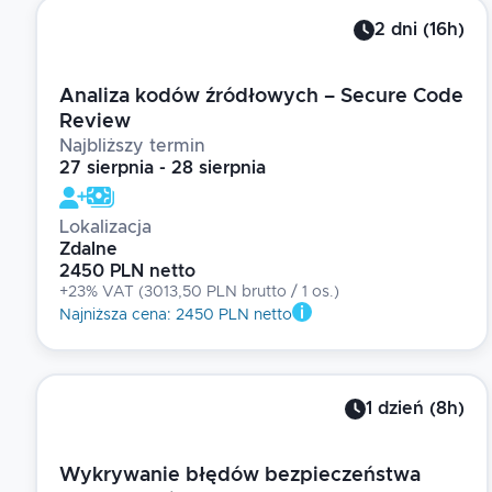
2
dni
(
16
h)
Analiza kodów źródłowych – Secure Code
Review
Najbliższy termin
27 sierpnia - 28 sierpnia
Lokalizacja
Zdalne
2450 PLN netto
+23% VAT
(
3013,50 PLN brutto
/ 1
os.
)
Najniższa cena
:
2450 PLN netto
1
dzień
(
8
h)
Wykrywanie błędów bezpieczeństwa