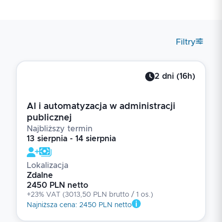
Filtry
2
dni
(
16
h)
AI i automatyzacja w administracji
publicznej
Najbliższy termin
13 sierpnia - 14 sierpnia
Lokalizacja
Zdalne
2450 PLN netto
+23% VAT
(
3013,50 PLN brutto
/ 1
os.
)
Najniższa cena
:
2450 PLN netto