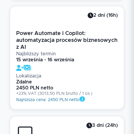
2
dni
(
16
h)
Power Automate i Copilot:
automatyzacja procesów biznesowych
z AI
Najbliższy termin
15 września - 16 września
Lokalizacja
Zdalne
2450 PLN netto
+23% VAT
(
3013,50 PLN brutto
/ 1
os.
)
Najniższa cena
:
2450 PLN netto
3
dni
(
24
h)