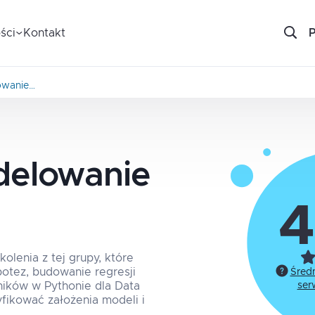
ści
Kontakt
owanie…
delowanie
4
olenia z tej grupy, które
potez, budowanie regresji
Śred
yników w Pythonie dla Data
ser
fikować założenia modeli i