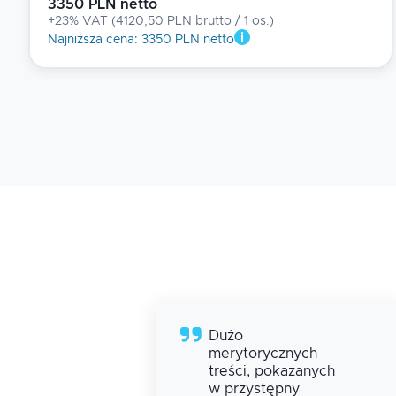
3350 PLN netto
+23% VAT
(
4120,50 PLN brutto
/ 1
os.
)
Najniższa cena
:
3350 PLN netto
Dużo
rdo
merytorycznych
treści, pokazanych
w przystępny