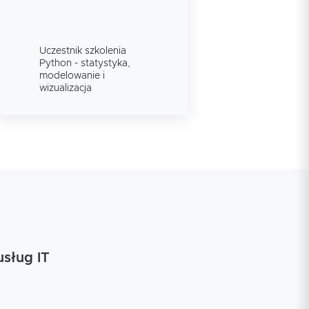
równ
prz
zada
pom
Uczestnik szkolenia
Ucze
trud
Python - statystyka,
Pyth
modelowanie i
mode
wizualizacja
wizua
usług IT