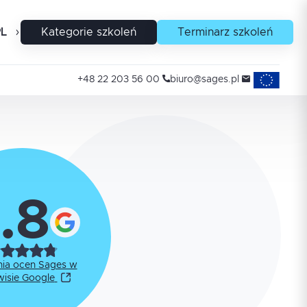
PL
EN
Kategorie szkoleń
Terminarz szkoleń
Projekty uni
+48 22 203 56 00
biuro@sages.pl
.8
nia ocen Sages w
wisie Google