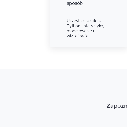
sposób
a
Uczestnik szkolenia
a,
Python - statystyka,
modelowanie i
wizualizacja
Zapozna