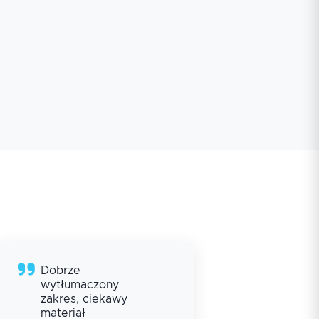
Dobrze
Pro
wytłumaczony
tłu
zakres, ciekawy
zag
materiał
teor