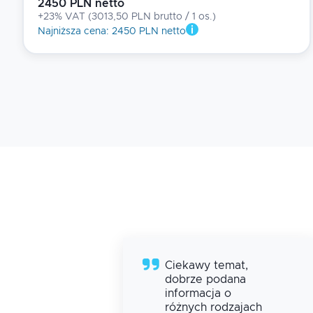
2450 PLN netto
+23% VAT
(
3013,50 PLN brutto
/ 1
os.
)
Najniższa cena
:
2450 PLN netto
Ciekawy temat,
dobrze podana
informacja o
różnych rodzajach