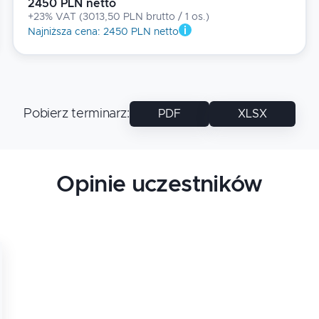
2450 PLN netto
+23% VAT
(
3013,50 PLN brutto
/ 1
os.
)
Najniższa cena
:
2450 PLN netto
Pobierz terminarz
:
PDF
XLSX
Opinie uczestników