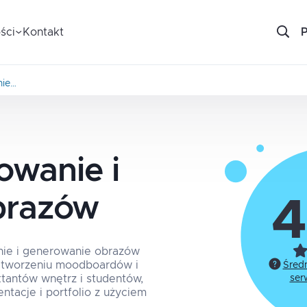
ści
Kontakt
nie…
owanie i
brazów
4
anie i generowanie obrazów
i, tworzeniu moodboardów i
Śred
ektantów wnętrz i studentów,
ser
ntacje i portfolio z użyciem