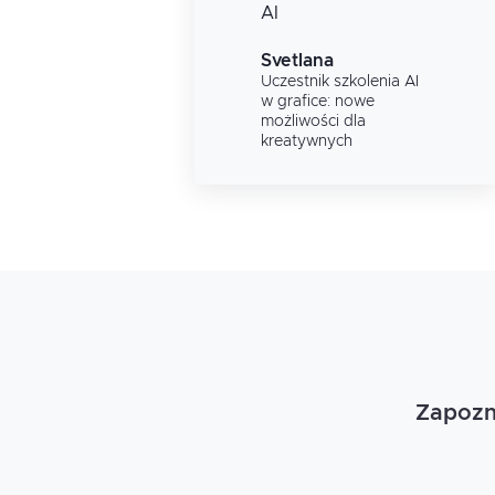
AI
Svetlana
Uczestnik szkolenia
AI
w grafice: nowe
możliwości dla
kreatywnych
Zapozna