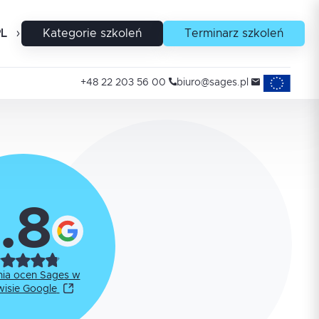
PL
EN
Kategorie szkoleń
Terminarz szkoleń
Projekty uni
+48 22 203 56 00
biuro@sages.pl
.8
nia ocen Sages w
wisie Google