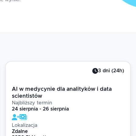
3
dni
(
24
h)
AI w medycynie dla analityków i data
scientistów
Najbliższy termin
24 sierpnia - 26 sierpnia
Lokalizacja
Zdalne