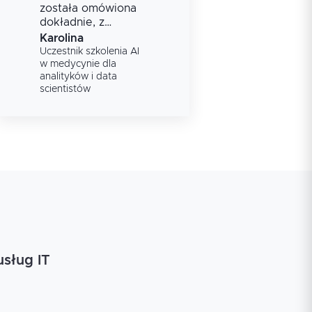
została omówiona
dokładnie, z
naciskiem na
Karolina
praktykę, a
Uczestnik szkolenia
AI
prowadzący była
w medycynie dla
analityków i data
bardzo miły i
scientistów
życzliwy.
usług IT