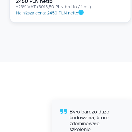
2450 PLN netto
+23% VAT
(
3013,50 PLN brutto
/ 1
os.
)
Najniższa cena
:
2450 PLN netto
Było bardzo dużo
kodowania, które
zdominowało
szkolenie