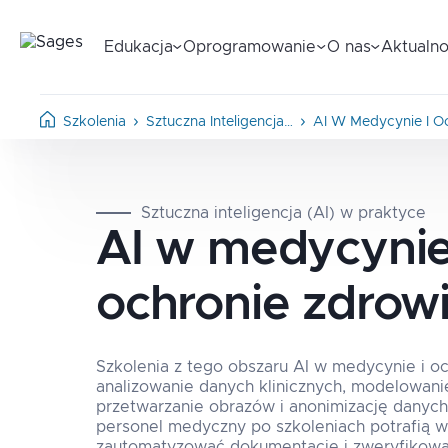
Edukacja
Oprogramowanie
O nas
Aktualno
Szkolenia
Sztuczna Inteligencja…
AI W Medycynie I O
Sztuczna inteligencja (AI) w praktyce
AI w medycynie
ochronie zdrow
Szkolenia z tego obszaru AI w medycynie i o
analizowanie danych klinicznych, modelowani
przetwarzanie obrazów i anonimizację danych, a
personel medyczny po szkoleniach potrafią 
zautomatyzować dokumentację i zweryfikowa