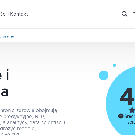
ści
Kontakt
chronie…
 i
ia
4
chronie zdrowia obejmują
e predykcyjne, NLP,
Śred
 analitycy, data scientiści i
ser
wdrożyć modele,
ć wyniki.