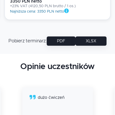
3350 PLN netto
+23% VAT
(
4120,50 PLN brutto
/ 1
os.
)
Najniższa cena
:
3350 PLN netto
Pobierz terminarz
:
PDF
XLSX
Opinie uczestników
dużo ćwiczeń