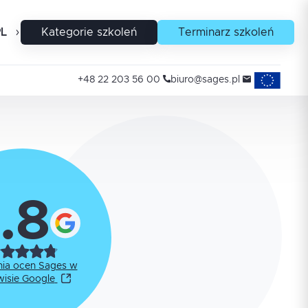
PL
EN
Kategorie szkoleń
Terminarz szkoleń
Projekty uni
+48 22 203 56 00
biuro@sages.pl
.8
nia ocen Sages w
wisie Google