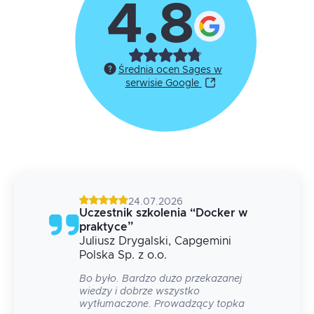
4.8
Średnia ocen Sages w
serwisie Google
24.07.2026
g
Uczestnik szkolenia
“
Docker w
praktyce
”
Juliusz
Drygalski
, Capgemini
 na
Polska Sp. z o.o.
Bo było. Bardzo dużo przekazanej
wiedzy i dobrze wszystko
wytłumaczone. Prowadzący topka