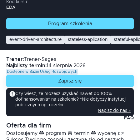
Kod kursu:
EDA
Program
szkolenia
event-driven-architecture
stateless-aplication
stateful-apli
Trener
:
Trener-Sages
Najbliszy termin:
14 sierpnia 2026
Dostępne w Bazie Usług Rozwojowych
Zapisz się
Czy wiesz, że możesz uzyskać nawet do 100%
dofinansowania* na szkolenie? *Nie dotyczy instytucji
publicznych np. uczelni
Napisz do nas »
FAQ
Oferta dla firm
Dostosujemy 🔵 program 🔵 termin 🔵 wycenę 👉
Sukces Twojego zespołu zaczyna się od naszych