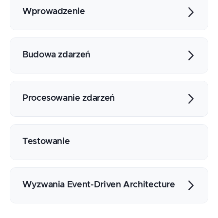
Wprowadzenie
Wiadomość, Komenda, Zdarzenie
Event Processing
Budowa zdarzeń
Event-Driven Architecture
Różne rodzaje zdarzeń
Jakie informacje w zdarzeniu
Procesowanie zdarzeń
Ile informacji w zdarzeniu
Producer
Channel
Testowanie
Consumer
Event Processor
Wyzwania Event-Driven Architecture
Stateless vs. Stateful