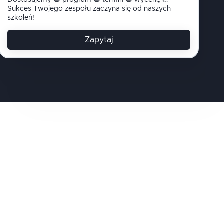
Dostosujemy 🔵 program 🔵 termin 🔵 wycenę 👉
Sukces Twojego zespołu zaczyna się od naszych
szkoleń!
Zapytaj