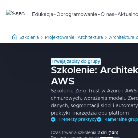
Edukacja
Oprogramowanie
O nas
Aktualno
Szkolenia
Projektowanie I Architektura
Architektura 
Trwają zapisy do grupy
Szkolenie:
Architek
AWS
Szkolenie Zero Trust w Azure i AWS
chmurowych, wdrażania modelu Zero 
danych, segmentacji sieci i automaty
praktyki i narzędzia obu platform
Trenerzy praktycy
Kameralne gru
Czas trwania szkolenia:
2
dni
(
16
h)