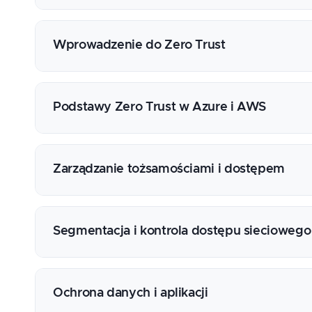
Wprowadzenie do Zero Trust
Historia i ewolucja podejścia
Główne zasady: „Never trust, always verify”
Podstawy Zero Trust w Azure i AWS
Kluczowe elementy architektury
Mapowanie zasad na usługi obu platform
Architektury referencyjne Microsoft i AWS
Zarządzanie tożsamościami i dostępem
Przykłady zastosowań
Azure Entra ID, Conditional Access, Privile
AWS IAM, Organizations, Identity Center (SS
Segmentacja i kontrola dostępu sieciowego
MFA, adaptacyjne uwierzytelnianie, zasada 
Azure Firewall, NSG, Private Link
AWS Network Firewall, Security Groups, VPC
Ochrona danych i aplikacji
Mikrosegmentacja i Zero Trust Network Acc