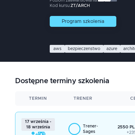
Poziom zaawansowania:
Kod kursu:
ZT/ARCH
Program
szkolenia
aws
bezpieczenstwo
azure
archi
Dostępne terminy szkolenia
TERMIN
TRENER
C
17 września -
Trener-
2550 PL
18 września
Sages
+23