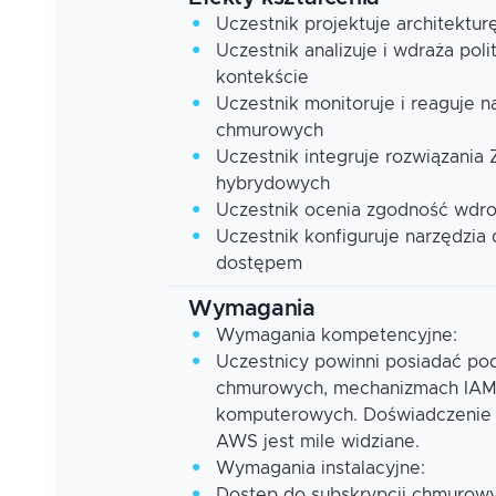
Uczestnik projektuje architektu
Uczestnik analizuje i wdraża pol
kontekście
Uczestnik monitoruje i reaguje 
chmurowych
Uczestnik integruje rozwiązania
hybrydowych
Uczestnik ocenia zgodność wdro
Uczestnik konfiguruje narzędzia 
dostępem
Wymagania
Wymagania kompetencyjne:
Uczestnicy powinni posiadać p
chmurowych, mechanizmach IAM o
komputerowych. Doświadczenie p
AWS jest mile widziane.
Wymagania instalacyjne:
Dostęp do subskrypcji chmurow