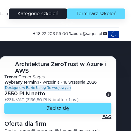
PL
EN
Kategorie szkoleń
Terminarz szkoleń
Projekty uni
+48 22 203 56 00
biuro@sages.pl
Architektura ZeroTrust w Azure i
AWS
Trener
:
Trener-Sages
Wybrany termin:
17 września - 18 września 2026
Dostępne w Bazie Usług Rozwojowych
2550 PLN netto
+23% VAT
(
3136,50 PLN brutto
/ 1
os.
)
Zapisz się
FAQ
Oferta dla firm