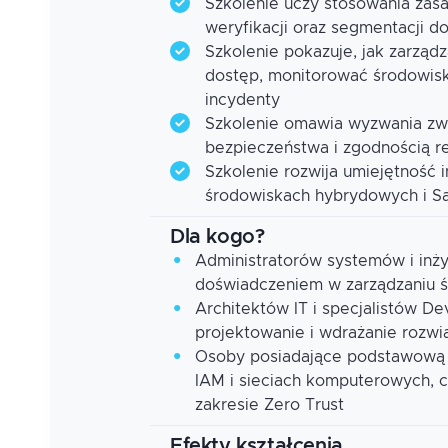
Szkolenie uczy stosowania zasa
weryfikacji oraz segmentacji d
Szkolenie pokazuje, jak zarząd
dostęp, monitorować środowisk
incydenty
Szkolenie omawia wyzwania zwi
bezpieczeństwa i zgodnością r
Szkolenie rozwija umiejętność 
środowiskach hybrydowych i S
Dla kogo?
Administratorów systemów i inż
doświadczeniem w zarządzaniu 
Architektów IT i specjalistów D
projektowanie i wdrażanie rozw
Osoby posiadające podstawową 
IAM i sieciach komputerowych, 
zakresie Zero Trust
Efekty kształcenia