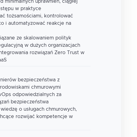
d minimalnych uprawnień, ciągłej
ostępu w praktyce
zać tożsamościami, kontrolować
o i automatyzować reakcje na
ązane ze skalowaniem polityk
egulacyjną w dużych organizacjach
integrowania rozwiązań Zero Trust w
aaS
ynierów bezpieczeństwa z
środowiskami chmurowymi
evOps odpowiedzialnych za
iązań bezpieczeństwa
wiedzę o usługach chmurowych,
chcące rozwijać kompetencje w