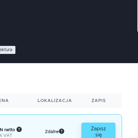
tektura
ENA
LOKALIZACJA
ZAPIS
Zapisz
N netto
Zdalne
się
% VAT