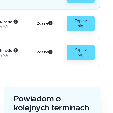
Zapisz
N netto
Zdalne
się
% VAT
Zapisz
N netto
Zdalne
się
% VAT
Powiadom o
kolejnych terminach