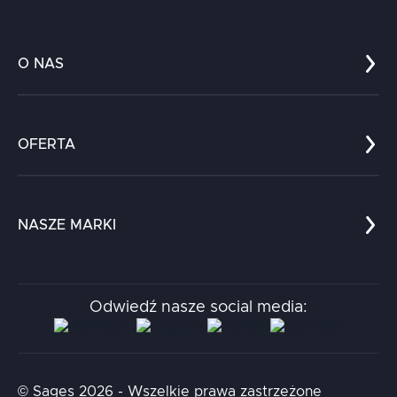
O NAS
Co nas wyróżnia?
Zespół
OFERTA
Kariera
Referencje
Edukacja
Dokumenty
Dla nauki
Blog
NASZE MARKI
Chatboty
Kontakt
Kodołamacz
Stacja.it
Odwiedź nasze social media:
Aidapta
AI & NLP Day
© Sages 2026 - Wszelkie prawa zastrzeżone