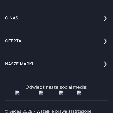
O NAS
Co nas wyróżnia?
Zespół
OFERTA
Kariera
Referencje
Edukacja
Dokumenty
Dla nauki
Blog
NASZE MARKI
Chatboty
Kontakt
Kodołamacz
Stacja.it
Odwiedź nasze social media:
Aidapta
AI & NLP Day
© Sages 2026 - Wszelkie prawa zastrzeżone