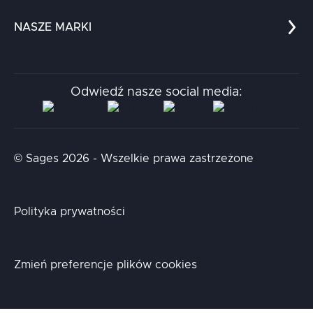
Dla nauki
Blog
NASZE MARKI
Chatboty
Kontakt
Kodołamacz
Stacja.it
Odwiedź nasze social media:
Aidapta
AI & NLP Day
© Sages 2026 - Wszelkie prawa zastrzeżone
Polityka prywatności
Zmień preferencje plików cookies