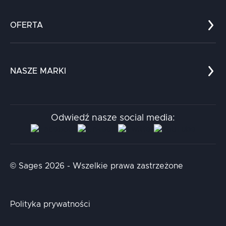
Co nas wyróżnia?
Zespół
OFERTA
Kariera
Referencje
Edukacja
Dokumenty
Dla nauki
Blog
NASZE MARKI
Chatboty
Kontakt
Kodołamacz
Stacja.it
Odwiedź nasze social media:
Aidapta
AI & NLP Day
© Sages 2026 - Wszelkie prawa zastrzeżone
Polityka prywatności