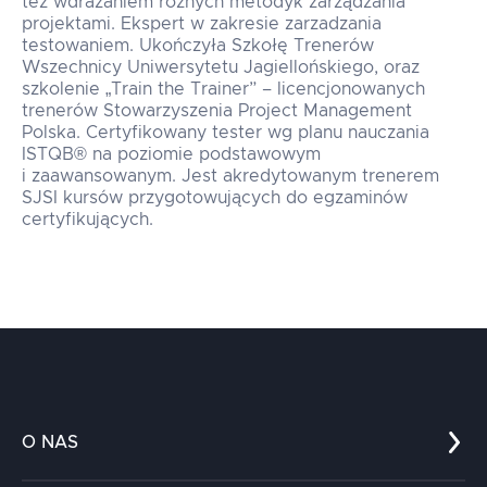
też wdrażaniem różnych metodyk zarządzania
projektami. Ekspert w zakresie zarzadzania
testowaniem. Ukończyła Szkołę Trenerów
Wszechnicy Uniwersytetu Jagiellońskiego, oraz
szkolenie „Train the Trainer” – licencjonowanych
trenerów Stowarzyszenia Project Management
Polska. Certyfikowany tester wg planu nauczania
ISTQB® na poziomie podstawowym
i zaawansowanym. Jest akredytowanym trenerem
SJSI kursów przygotowujących do egzaminów
certyfikujących.
O NAS